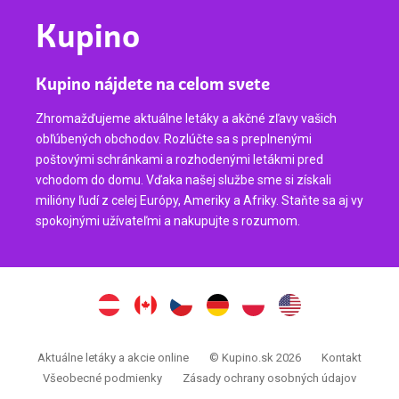
Kupino
Kupino nájdete na celom svete
Zhromažďujeme aktuálne letáky a akčné zľavy vašich
obľúbených obchodov. Rozlúčte sa s preplnenými
poštovými schránkami a rozhodenými letákmi pred
vchodom do domu. Vďaka našej službe sme si získali
milióny ľudí z celej Európy, Ameriky a Afriky. Staňte sa aj vy
spokojnými užívateľmi a nakupujte s rozumom.
Aktuálne letáky a akcie online
© Kupino.sk 2026
Kontakt
Všeobecné podmienky
Zásady ochrany osobných údajov