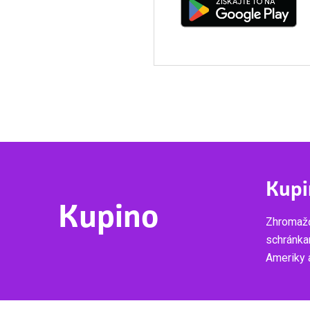
Kupi
Kupino
Zhromažď
schránka
Ameriky a