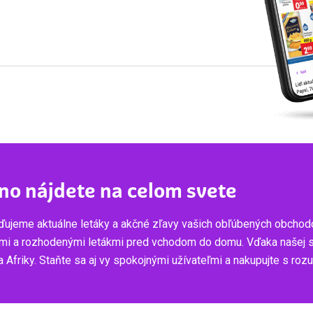
no nájdete na celom svete
ujeme aktuálne letáky a akčné zľavy vašich obľúbených obchod
mi a rozhodenými letákmi pred vchodom do domu. Vďaka našej služ
 Afriky. Staňte sa aj vy spokojnými užívateľmi a nakupujte s ro