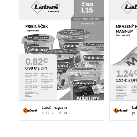
Labaš magazín
La
pi 17. 7. – št 30. 7.
pi 