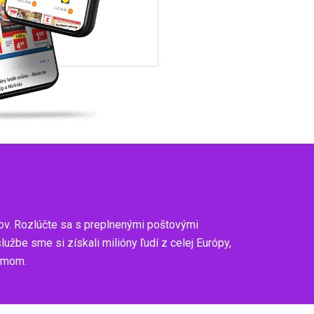
ov. Rozlúčte sa s preplnenými poštovými
be sme si získali milióny ľudí z celej Európy,
zumom.