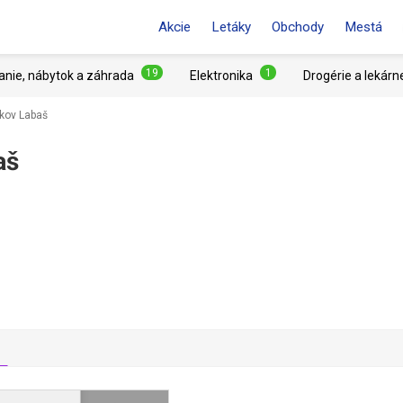
Akcie
Letáky
Obchody
Mestá
19
1
anie, nábytok a záhrada
Elektronika
Drogérie a lekárn
ákov Labaš
aš