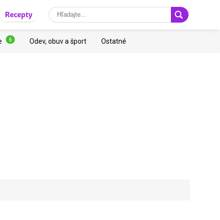
Recepty
6
e
Odev, obuv a šport
Ostatné