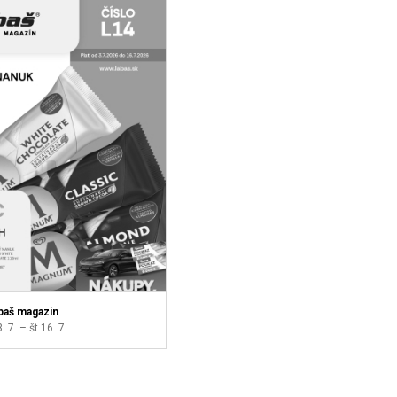
baš magazín
3. 7. – št 16. 7.