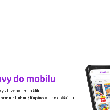
avy do mobilu
ky zľavy na jeden klik.
armo stiahnuť Kupino
aj ako aplikáciu.