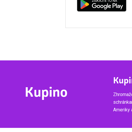
Kupi
Kupino
Zhromažď
schránka
Ameriky a