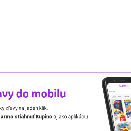
avy do mobilu
ky zľavy na jeden klik.
armo stiahnuť Kupino
aj ako aplikáciu.