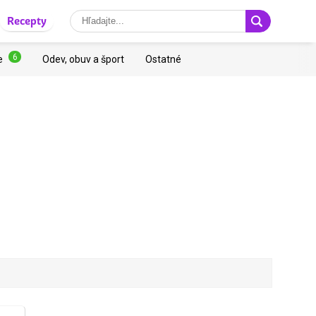
Recepty
6
e
Odev, obuv a šport
Ostatné