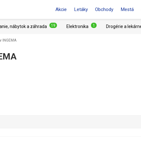
Akcie
Letáky
Obchody
Mestá
19
1
anie, nábytok a záhrada
Elektronika
Drogérie a lekárn
ov INGEMA
GEMA