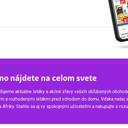
no nájdete na celom svete
ujeme aktuálne letáky a akčné zľavy vašich obľúbených obchod
mi a rozhodenými letákmi pred vchodom do domu. Vďaka našej služ
 Afriky. Staňte sa aj vy spokojnými užívateľmi a nakupujte s ro