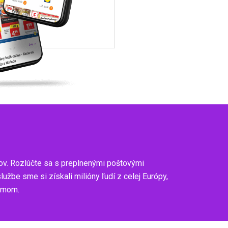
ov. Rozlúčte sa s preplnenými poštovými
be sme si získali milióny ľudí z celej Európy,
zumom.