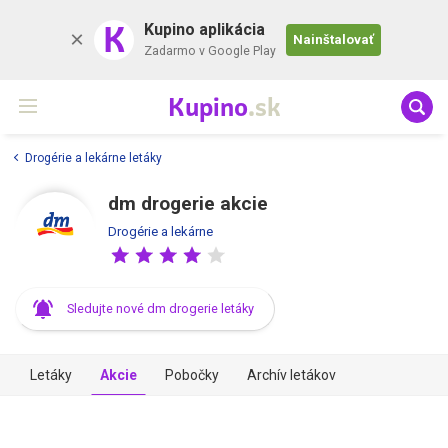
K
Kupino aplikácia
Nainštalovať
Zadarmo v Google Play
Kupino
.sk
Drogérie a lekárne letáky
dm drogerie akcie
Drogérie a lekárne
Sledujte nové dm drogerie letáky
Letáky
Akcie
Pobočky
Archív letákov