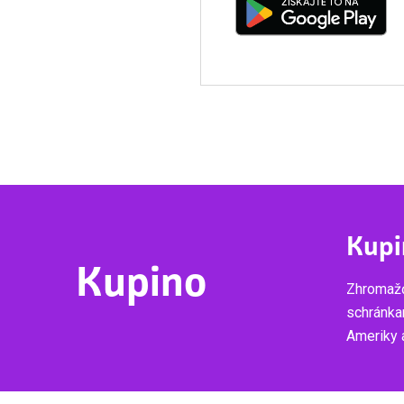
Kupi
Kupino
Zhromažď
schránka
Ameriky a