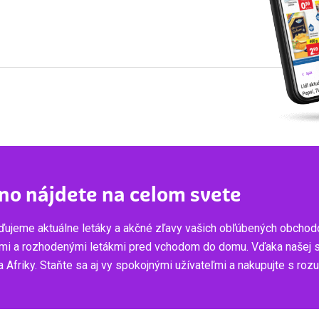
no nájdete na celom svete
ujeme aktuálne letáky a akčné zľavy vašich obľúbených obchod
mi a rozhodenými letákmi pred vchodom do domu. Vďaka našej služ
 Afriky. Staňte sa aj vy spokojnými užívateľmi a nakupujte s ro