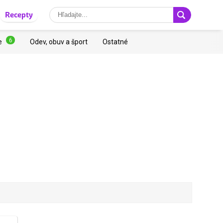
Recepty
6
e
Odev, obuv a šport
Ostatné