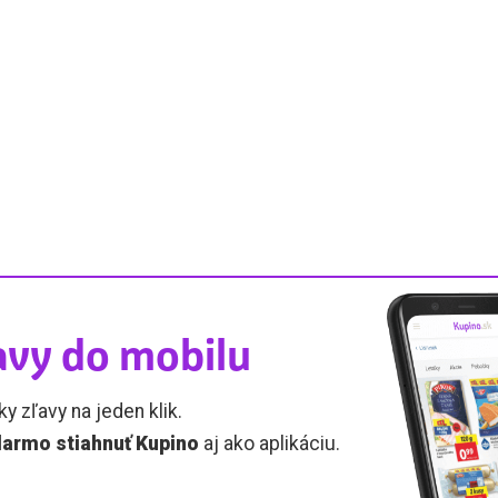
avy do mobilu
ky zľavy na jeden klik.
armo stiahnuť Kupino
aj ako aplikáciu.