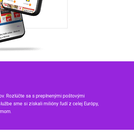
ov. Rozlúčte sa s preplnenými poštovými
be sme si získali milióny ľudí z celej Európy,
zumom.