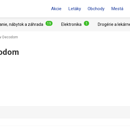
Akcie
Letáky
Obchody
Mestá
19
1
anie, nábytok a záhrada
Elektronika
Drogérie a lekárn
kov Decodom
codom