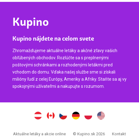
Kupino
Kupino nájdete na celom svete
Zhromažďujeme aktuálne letáky a akčné zľavy vašich
obľúbených obchodov. Rozlúčte sa s preplnenými
poštovými schránkami a rozhodenými letákmi pred
vchodom do domu. Vďaka našej službe sme si získali
milióny ľudí z celej Európy, Ameriky a Afriky. Staňte sa aj vy
spokojnými užívateľmi a nakupujte s rozumom.
Aktuálne letáky a akcie online
© Kupino.sk 2026
Kontakt