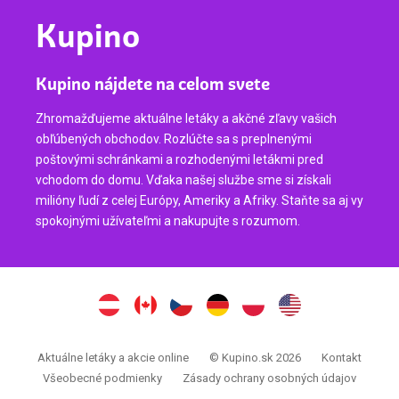
Kupino
Kupino nájdete na celom svete
Zhromažďujeme aktuálne letáky a akčné zľavy vašich
obľúbených obchodov. Rozlúčte sa s preplnenými
poštovými schránkami a rozhodenými letákmi pred
vchodom do domu. Vďaka našej službe sme si získali
milióny ľudí z celej Európy, Ameriky a Afriky. Staňte sa aj vy
spokojnými užívateľmi a nakupujte s rozumom.
Aktuálne letáky a akcie online
© Kupino.sk 2026
Kontakt
Všeobecné podmienky
Zásady ochrany osobných údajov