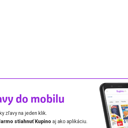
avy do mobilu
ky zľavy na jeden klik.
armo stiahnuť Kupino
aj ako aplikáciu.