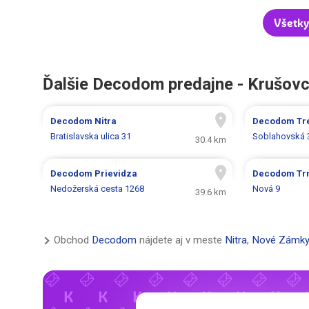
Všetk
Ďalšie Decodom predajne - Krušov
Decodom
Nitra
Decodom
Tr
Bratislavska ulica 31
Soblahovská 
30.4 km
Decodom
Prievidza
Decodom
Tr
Nedožerská cesta 1268
Nová 9
39.6 km
Obchod
Decodom
nájdete aj v meste
Nitra
,
Nové Zámk