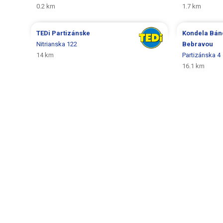
0.2 km
1.7 km
TEDi
Partizánske
Kondela
Bán
Nitrianska 122
Bebravou
14 km
Partizánska 4
16.1 km