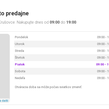
to predajne
Krušovce. Nakupujte dnes od
09:00
do
19:00
.
Pondelok
09:00 - 
Utorok
09:00 - 
Streda
09:00 - 
Štvrtok
09:00 - 
Piatok
09:00 - 1
Sobota
09:00 - 
Nedeľa
09:00 - 
Otváracia doba sa môže počas sviatkov zmeniť.
a další