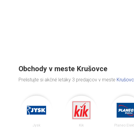
Obchody v meste Krušovce
Prelistujte si akčné letáky 3 predajcov v meste
Krušov
Jysk
Kik
Planeo Elek