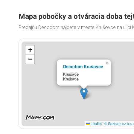
Mapa pobočky a otváracia doba tej
Predajňu Decodom nájdete v meste Krušovce na ulici 
+
−
×
Decodom Krušovce
Krušovce
Krušovce
Leaflet
|
© Seznam.cz a.s. 