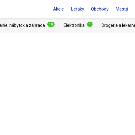
Akcie
Letáky
Obchody
Mestá
19
1
anie, nábytok a záhrada
Elektronika
Drogérie a lekárn