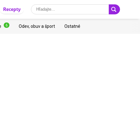
Recepty
6
e
Odev, obuv a šport
Ostatné