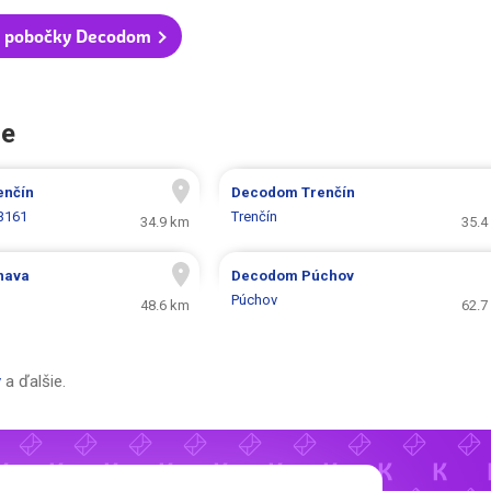
y pobočky Decodom
ce
enčín
Decodom
Trenčín
3161
Trenčín
34.9 km
35.4
nava
Decodom
Púchov
Púchov
48.6 km
62.7
y
a ďalšie.