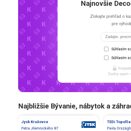
Najnovšie
Deco
Získajte prehľad o
pre výhodn
Súhlasím s
Súhlasím so
Rešpekt
Žiadny spam. 
Najbližšie Bývanie, nábytok a záhr
Jysk
Krušovce
TEDi
Topoľča
Petra Jilemnického 87
Pavla Országh