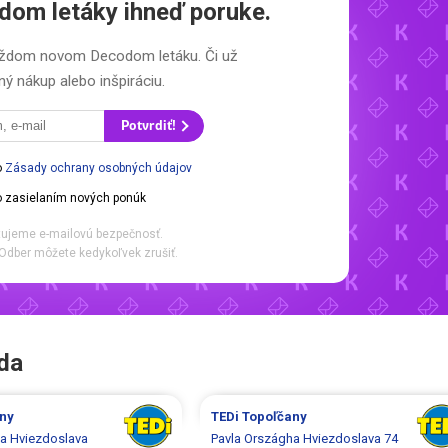
dom letáky
ihneď poruke.
 každom novom
Decodom letáku.
Či už
ý nákup alebo inšpiráciu.
Potvrdiť!
o
Zásady ochrany osobných údajov
 zasielaním nových ponúk
ujeme e-mailovú bezpečnosť.
Odber môžete kedykoľvek zrušiť.
ada
ny
TEDi
Topoľčany
a Hviezdoslava
Pavla Országha Hviezdoslava 74