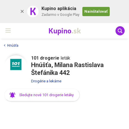
K
Kupino aplikácia
Nainštalovať
Zadarmo v Google Play
Kupino
.sk
Hnúšťa
101 drogerie
leták
Hnúšťa, Milana Rastislava
Štefánika 442
Drogérie a lekárne
Sledujte nové 101 drogerie letáky