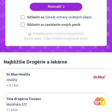
Potvrdiť!
Súhlasím so
Zásady ochrany osobných údajov
Súhlasím so zasielaním nových ponúk
Rešpektujeme e-mailovú bezpečnosť.
Žiadny spam. Odber môžete kedykoľvek zrušiť.
Najbližšie Drogérie a lekárne
Dr.Max
Hnúšťa
Hnúšťa
< 0.1 km
Teta drogéria
Tisovec
Muráňska 572
11.4 km