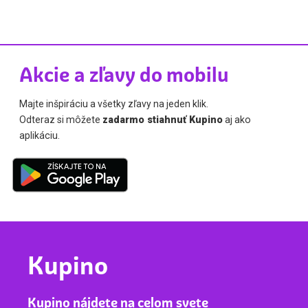
Akcie a zľavy do mobilu
Majte inšpiráciu a všetky zľavy na jeden klik.
Odteraz si môžete
zadarmo stiahnuť Kupino
aj ako
aplikáciu.
Kupino
Kupino nájdete na celom svete