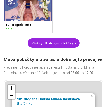
101 drogerie leták
do ut 18. 8.
Všetky 101 drogerie letáky
Mapa pobočky a otváracia doba tejto predajne
Predajňu 101 drogerie nájdete v meste Hnúšťa na ulici Milana
Rastislava Štefánika 442. Nakupujte dnes od
08:00
do
12:00
.
+
−
×
101 drogerie Hnúšťa Milana Rastislava
Štefánika