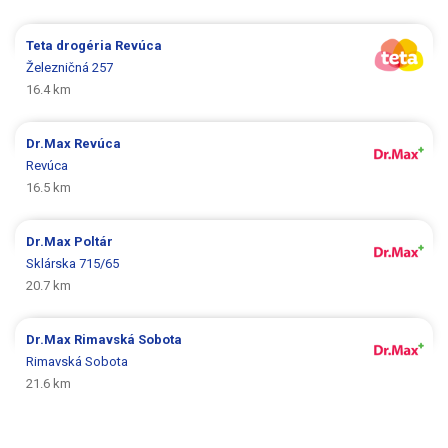
Teta drogéria
Revúca
Železničná 257
16.4 km
Dr.Max
Revúca
Revúca
16.5 km
Dr.Max
Poltár
Sklárska 715/65
20.7 km
Dr.Max
Rimavská Sobota
Rimavská Sobota
21.6 km