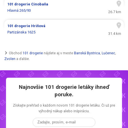
101 drogerie
Cinobaňa
Hlavná 265/93
26.7 km
101 drogerie
Hriňová
Partizánska 1625
31.4 km
Obchod
101 drogerie
nájdete aj v meste
Banská Bystrica
,
Lučenec
,
Zvolen
a ďalšie.
Najnovšie
101 drogerie letáky
ihneď
poruke.
Získajte prehľad o každom novom
101 drogerie letáku.
Či už pre
výhodný nákup alebo inšpiráciu.