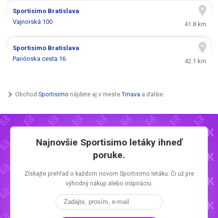
Sportisimo
Bratislava
Vajnorská 100
41.8 km
Sportisimo
Bratislava
Panónska cesta 16
42.1 km
Obchod
Sportisimo
nájdete aj v meste
Trnava
a ďalšie.
Najnovšie
Sportisimo letáky
ihneď
poruke.
Získajte prehľad o každom novom
Sportisimo letáku.
Či už pre
výhodný nákup alebo inšpiráciu.