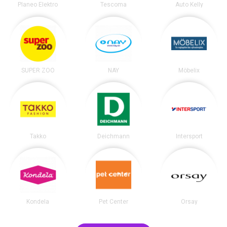
Planeo Elektro
Tescoma
Auto Kelly
SUPER ZOO
NAY
Möbelix
Takko
Deichmann
Intersport
Kondela
Pet Center
Orsay