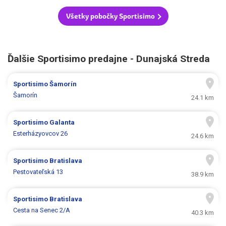
Všetky pobočky Sportisimo
Ďalšie Sportisimo predajne - Dunajská Streda
Sportisimo
Šamorín
Šamorín
24.1 km
Sportisimo
Galanta
Esterházyovcov 26
24.6 km
Sportisimo
Bratislava
Pestovateľská 13
38.9 km
Sportisimo
Bratislava
Cesta na Senec 2/A
40.3 km