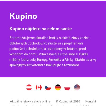
Kupino
Kupino nájdete na celom svete
Zhromažďujeme aktuálne letáky a akčné zľavy vašich
obľúbených obchodov. Rozlúčte sa s preplnenými
poštovými schránkami a rozhodenými letákmi pred
vchodom do domu. Vďaka našej službe sme si získali
milióny ľudí z celej Európy, Ameriky a Afriky. Staňte sa aj vy
spokojnými užívateľmi a nakupujte s rozumom.
Aktuálne letáky a akcie online
© Kupino.sk 2026
Kontakt