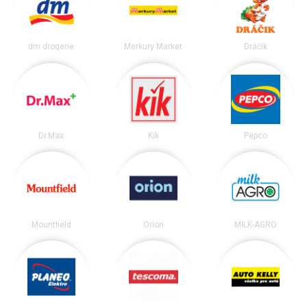
dm drogerie
Merkury Market
Dráčik
Dr.Max
Kik
Pepco
Mountfield
Orion
MILK-AGRO