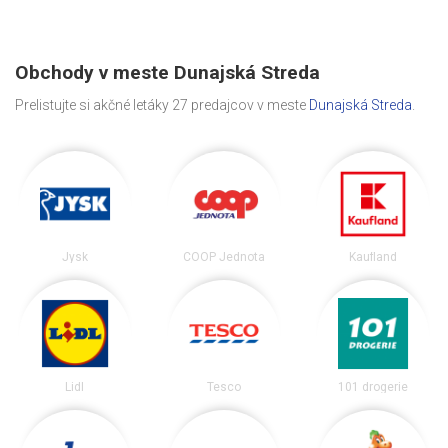
Obchody v meste Dunajská Streda
Prelistujte si akčné letáky 27 predajcov v meste
Dunajská Streda
.
Jysk
COOP Jednota
Kaufland
Lidl
Tesco
101 drogerie