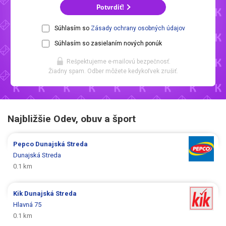
Potvrdiť!
Súhlasím so
Zásady ochrany osobných údajov
Súhlasím so zasielaním nových ponúk
Rešpektujeme e-mailovú bezpečnosť.
Žiadny spam. Odber môžete kedykoľvek zrušiť.
Najbližšie Odev, obuv a šport
Pepco
Dunajská Streda
Dunajská Streda
0.1 km
Kik
Dunajská Streda
Hlavná 75
0.1 km