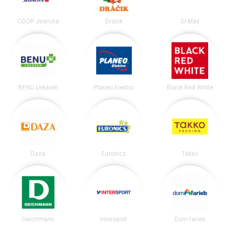
COOP Jednota
Dráčik
Dr.Max
BENU Lekáreň
Planeo Elektro
Black Red White
Daza
Euronics
Takko
Deichmann
Intersport
Dom farieb