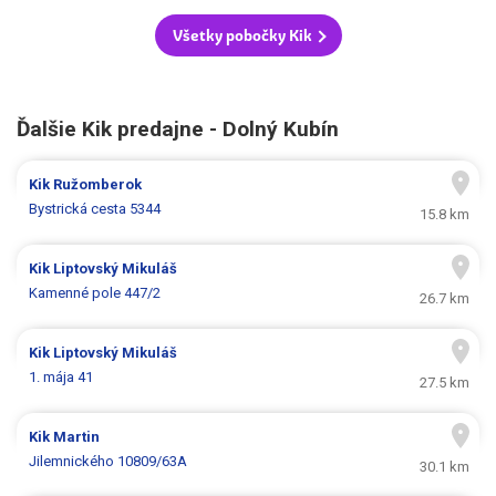
Všetky pobočky Kik
Ďalšie Kik predajne - Dolný Kubín
Kik
Ružomberok
Bystrická cesta 5344
15.8 km
Kik
Liptovský Mikuláš
Kamenné pole 447/2
26.7 km
Kik
Liptovský Mikuláš
1. mája 41
27.5 km
Kik
Martin
Jilemnického 10809/63A
30.1 km