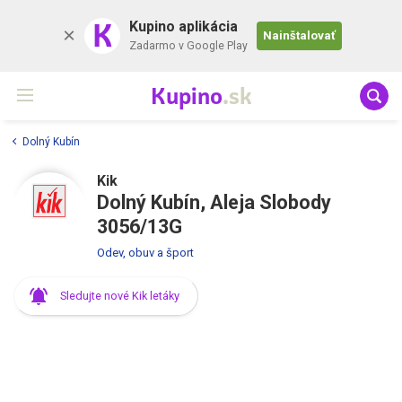
K
Kupino aplikácia
Nainštalovať
Zadarmo v Google Play
Kupino
.sk
Dolný Kubín
Kik
Dolný Kubín, Aleja Slobody
3056/13G
Odev, obuv a šport
Sledujte nové Kik letáky