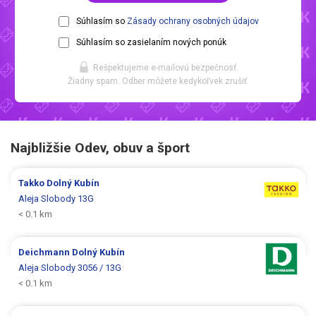
Súhlasím so
Zásady ochrany osobných údajov
Súhlasím so zasielaním nových ponúk
Rešpektujeme e-mailovú bezpečnosť.
Žiadny spam. Odber môžete kedykoľvek zrušiť.
Najbližšie Odev, obuv a šport
Takko
Dolný Kubín
Aleja Slobody 13G
< 0.1 km
Deichmann
Dolný Kubín
Aleja Slobody 3056 / 13G
< 0.1 km