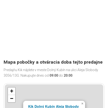
Mapa pobočky a otváracia doba tejto predajne
Predajňu Kik nájdete v meste Dolný Kubín na ulici Aleja Slobody
3056/13G. Nakupujte dnes od
09:00
do
20:00
.
+
−
×
Kik Dolný Kubín Aleja Slobody