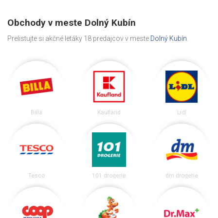
Obchody v meste Dolný Kubín
Prelistujte si akčné letáky 18 predajcov v meste
Dolný Kubín
.
Billa
Kaufland
Lidl
Tesco
101 drogerie
dm drogerie