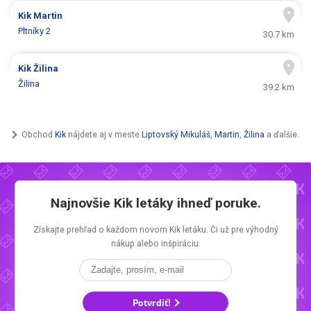
Kik
Martin
Pltníky 2
30.7 km
Kik
Žilina
Žilina
39.2 km
Obchod
Kik
nájdete aj v meste
Liptovský Mikuláš
,
Martin
,
Žilina
a ďalšie.
Najnovšie
Kik letáky
ihneď poruke.
Získajte prehľad o každom novom
Kik letáku.
Či už pre výhodný
nákup alebo inšpiráciu.
Potvrdiť!