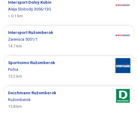
Intersport
Dolný Kubín
Aleja Slobody 3056/13G
< 0.1 km
Intersport
Ružomberok
Zarevúca 5051/1
14.7 km
Sportisimo
Ružomberok
Poľná
15.2 km
Deichmann
Ružomberok
Ružomberok
15.8 km