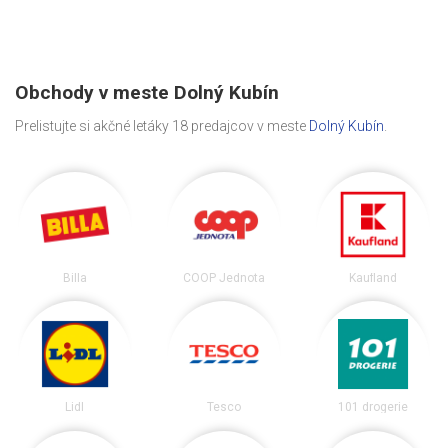
Obchody v meste Dolný Kubín
Prelistujte si akčné letáky 18 predajcov v meste
Dolný Kubín
.
Billa
COOP Jednota
Kaufland
Lidl
Tesco
101 drogerie