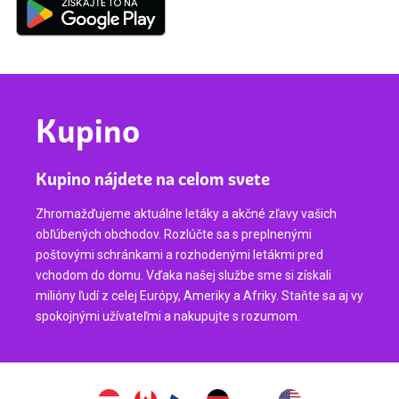
Kupino
Kupino nájdete na celom svete
Zhromažďujeme aktuálne letáky a akčné zľavy vašich
obľúbených obchodov. Rozlúčte sa s preplnenými
poštovými schránkami a rozhodenými letákmi pred
vchodom do domu. Vďaka našej službe sme si získali
milióny ľudí z celej Európy, Ameriky a Afriky. Staňte sa aj vy
spokojnými užívateľmi a nakupujte s rozumom.