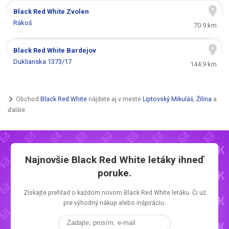
Black Red White
Zvolen
Rákoš
70.9 km
Black Red White
Bardejov
Duklianska 1373/17
144.9 km
Obchod
Black Red White
nájdete aj v meste
Liptovský Mikuláš
,
Žilina
a
ďalšie.
Najnovšie
Black Red White letáky
ihneď
poruke.
Získajte prehľad o každom novom
Black Red White letáku.
Či už
pre výhodný nákup alebo inšpiráciu.