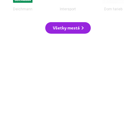
Deichmann
Intersport
Dom farieb
Všetky mestá