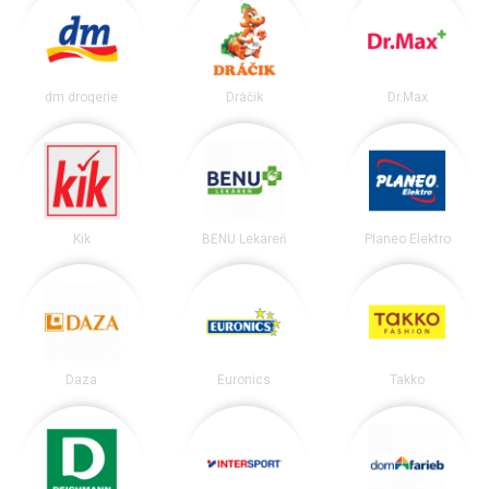
dm drogerie
Dráčik
Dr.Max
Kik
BENU Lekáreň
Planeo Elektro
Daza
Euronics
Takko