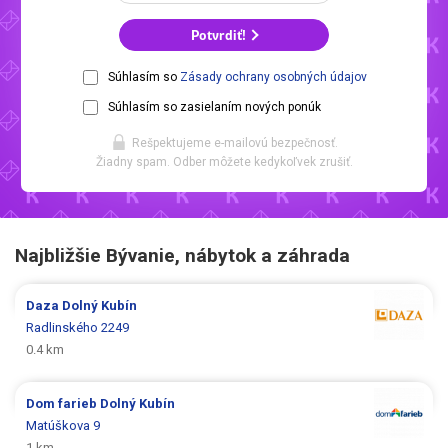
Potvrdiť!
Súhlasím so
Zásady ochrany osobných údajov
Súhlasím so zasielaním nových ponúk
Rešpektujeme e-mailovú bezpečnosť.
Žiadny spam. Odber môžete kedykoľvek zrušiť.
Najbližšie Bývanie, nábytok a záhrada
Daza
Dolný Kubín
Radlinského 2249
0.4 km
Dom farieb
Dolný Kubín
Matúškova 9
1 km