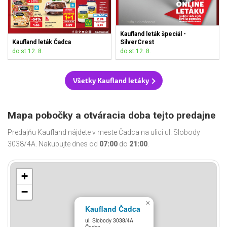
Kaufland leták špeciál -
Kaufland leták Čadca
SilverCrest
do st 12. 8.
do st 12. 8.
Všetky Kaufland letáky
Mapa pobočky a otváracia doba tejto predajne
Predajňu Kaufland nájdete v meste Čadca na ulici ul. Slobody
3038/4A. Nakupujte dnes od
07:00
do
21:00
.
+
−
×
Kaufland Čadca
ul. Slobody 3038/4A
Čadca