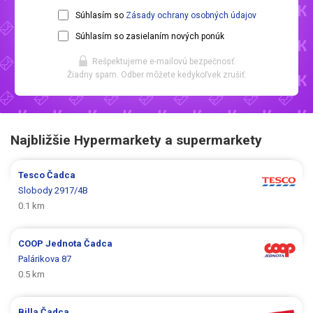
Súhlasím so
Zásady ochrany osobných údajov
Súhlasím so zasielaním nových ponúk
Rešpektujeme e-mailovú bezpečnosť.
Žiadny spam. Odber môžete kedykoľvek zrušiť.
Najbližšie Hypermarkety a supermarkety
Tesco
Čadca
Slobody 2917/4B
0.1 km
COOP Jednota
Čadca
Palárikova 87
0.5 km
Billa
Čadca