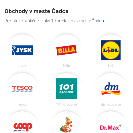
Obchody v meste Čadca
Prelistujte si akčné letáky 19 predajcov v meste
Čadca
.
Jysk
Billa
Lidl
Tesco
101 drogerie
dm drogerie