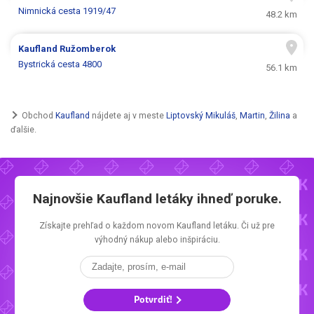
Nimnická cesta 1919/47
48.2 km
Kaufland
Ružomberok
Bystrická cesta 4800
56.1 km
Obchod
Kaufland
nájdete aj v meste
Liptovský Mikuláš
,
Martin
,
Žilina
a
ďalšie.
Najnovšie
Kaufland letáky
ihneď poruke.
Získajte prehľad o každom novom
Kaufland letáku.
Či už pre
výhodný nákup alebo inšpiráciu.
Potvrdiť!