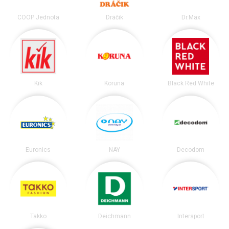
COOP Jednota
Dráčik
Dr.Max
Kik
Koruna
Black Red White
Euronics
NAY
Decodom
Takko
Deichmann
Intersport