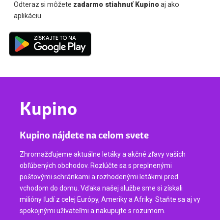
Odteraz si môžete
zadarmo stiahnuť Kupino
aj ako
aplikáciu.
Kupino
Kupino nájdete na celom svete
Zhromažďujeme aktuálne letáky a akčné zľavy vašich
obľúbených obchodov. Rozlúčte sa s preplnenými
poštovými schránkami a rozhodenými letákmi pred
vchodom do domu. Vďaka našej službe sme si získali
milióny ľudí z celej Európy, Ameriky a Afriky. Staňte sa aj vy
spokojnými užívateľmi a nakupujte s rozumom.