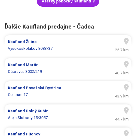
Všetky pobočky Kaufland
Ďalšie Kaufland predajne - Čadca
Kaufland
Žilina
Vysokoškolákov 8083/37
25.7 km
Kaufland
Martin
Dúbravca 3002/219
40.7 km
Kaufland
Považská Bystrica
Centrum 17
43.9 km
Kaufland
Dolný Kubín
Aleja Slobody 15/3057
44.7 km
Kaufland
Púchov