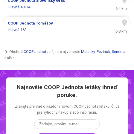
COOP Jednota
Slovenský Grob
Hlavná 481/4
6.4 km
COOP Jednota
Tomášov
Hlavná 163
6.8 km
Obchod
COOP Jednota
nájdete aj v meste
Malacky
,
Pezinok
,
Senec
a
ďalšie.
Najnovšie
COOP Jednota letáky
ihneď
poruke.
Získajte prehľad o každom novom
COOP Jednota letáku.
Či už
pre výhodný nákup alebo inšpiráciu.