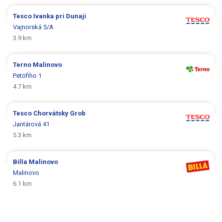
Tesco
Ivanka pri Dunaji
Vajnorská 5/A
3.9 km
Terno
Malinovo
Petöfiho 1
4.7 km
Tesco
Chorvátsky Grob
Jantárová 41
5.3 km
Billa
Malinovo
Malinovo
6.1 km