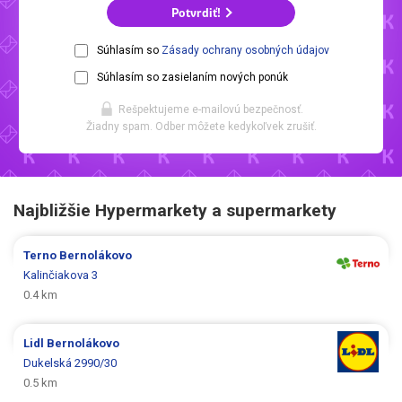
Potvrdiť!
Súhlasím so
Zásady ochrany osobných údajov
Súhlasím so zasielaním nových ponúk
Rešpektujeme e-mailovú bezpečnosť.
Žiadny spam. Odber môžete kedykoľvek zrušiť.
Najbližšie Hypermarkety a supermarkety
Terno
Bernolákovo
Kalinčiakova 3
0.4 km
Lidl
Bernolákovo
Dukelská 2990/30
0.5 km