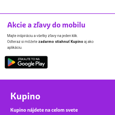
Akcie a zľavy do mobilu
Majte inšpiráciu a všetky zľavy na jeden klik.
Odteraz si môžete
zadarmo stiahnuť Kupino
aj ako
aplikáciu.
Kupino
Kupino nájdete na celom svete