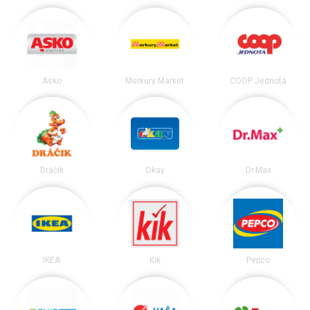
Asko
Merkury Market
COOP Jednota
Dráčik
Okay
Dr.Max
IKEA
Kik
Pepco