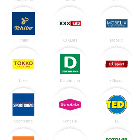
Tchibo
XXXLutz
Möbelix
Takko
Deichmann
EXIsport
Sportisimo
Kondela
TEDi