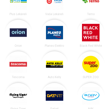
Plus Lekáreň
Vaša Lekáreň
Terno
Orion
Planeo Elektro
Black Red White
Tescoma
Auto Kelly
SUPER ZOO
Flying Tiger
Datart
NAY