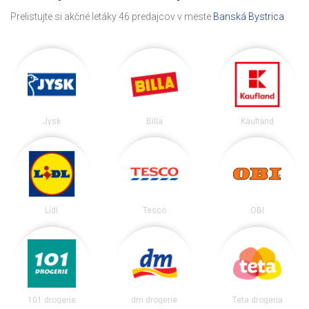
Prelistujte si akčné letáky 46 predajcov v meste
Banská Bystrica
.
Jysk
Billa
Kaufland
Lidl
Tesco
OBI
101 drogerie
dm drogerie
Teta drogéria