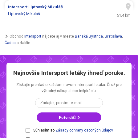
Intersport
Liptovský Mikuláš
Liptovský Mikuláš
51.4 km
Obchod
Intersport
nájdete aj v meste
Banská Bystrica
,
Bratislava
,
Čadca
a ďalšie.
Najnovšie
Intersport letáky
ihneď poruke.
Získajte prehľad o každom novom
Intersport letáku.
Či už pre
výhodný nákup alebo inšpiráciu.
Potvrdiť!
Súhlasím so
Zásady ochrany osobných údajov