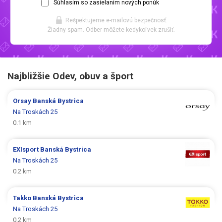
Súhlasím so zasielaním nových ponúk
Rešpektujeme e-mailovú bezpečnosť.
Žiadny spam. Odber môžete kedykoľvek zrušiť.
Najbližšie Odev, obuv a šport
Orsay
Banská Bystrica
Na Troskách 25
0.1 km
EXIsport
Banská Bystrica
Na Troskách 25
0.2 km
Takko
Banská Bystrica
Na Troskách 25
0.2 km