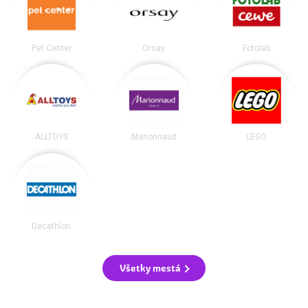
Pet Center
Orsay
Fotolab
ALLTOYS
Marionnaud
LEGO
Decathlon
Všetky mestá