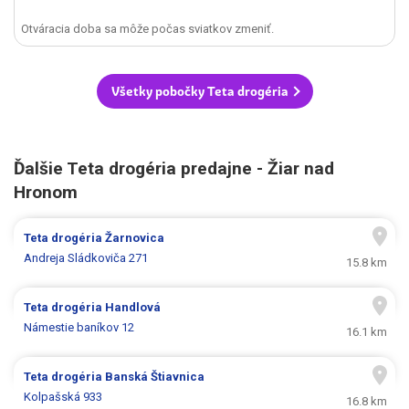
Otváracia doba sa môže počas sviatkov zmeniť.
Všetky pobočky Teta drogéria
Ďalšie Teta drogéria predajne - Žiar nad
Hronom
Teta drogéria
Žarnovica
Andreja Sládkoviča 271
15.8 km
Teta drogéria
Handlová
Námestie baníkov 12
16.1 km
Teta drogéria
Banská Štiavnica
Kolpašská 933
16.8 km