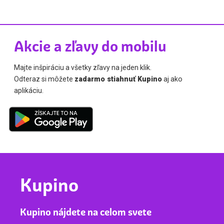
Akcie a zľavy do mobilu
Majte inšpiráciu a všetky zľavy na jeden klik.
Odteraz si môžete
zadarmo stiahnuť Kupino
aj ako
aplikáciu.
Kupino
Kupino nájdete na celom svete