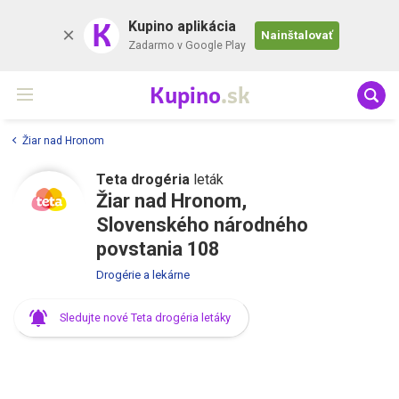
K
Kupino aplikácia
Nainštalovať
Zadarmo v Google Play
Kupino
.sk
Žiar nad Hronom
Teta drogéria
leták
Žiar nad Hronom,
Slovenského národného
povstania 108
Drogérie a lekárne
Sledujte nové Teta drogéria letáky