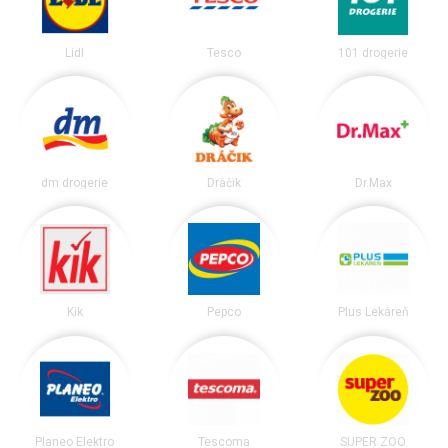
Lidl
Tesco
101 drogerie
dm drogerie
Dráčik
Dr.Max
Kik
Pepco
Plus Lekáreň
Planeo Elektro
Tescoma
SUPER ZOO