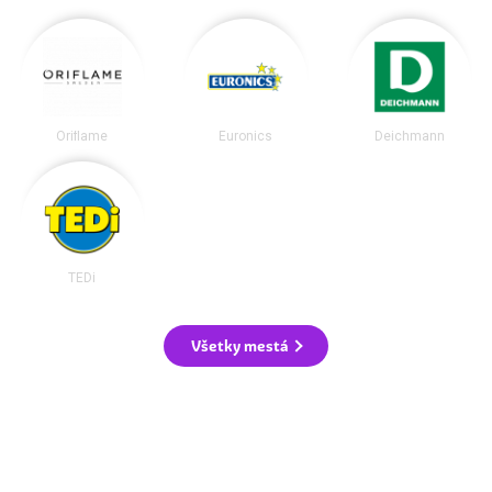
Oriflame
Euronics
Deichmann
TEDi
Všetky mestá