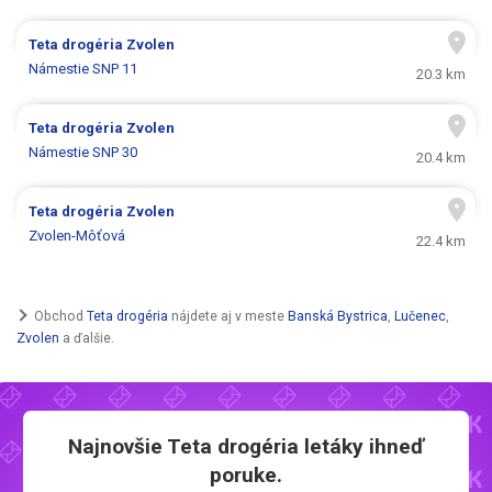
Teta drogéria
Zvolen
Námestie SNP 11
20.3 km
Teta drogéria
Zvolen
Námestie SNP 30
20.4 km
Teta drogéria
Zvolen
Zvolen-Môťová
22.4 km
Obchod
Teta drogéria
nájdete aj v meste
Banská Bystrica
,
Lučenec
,
Zvolen
a ďalšie.
Najnovšie
Teta drogéria letáky
ihneď
poruke.