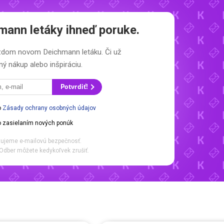
mann letáky
ihneď poruke.
každom novom
Deichmann letáku.
Či už
ý nákup alebo inšpiráciu.
Potvrdiť!
o
Zásady ochrany osobných údajov
 zasielaním nových ponúk
ujeme e-mailovú bezpečnosť.
Odber môžete kedykoľvek zrušiť.