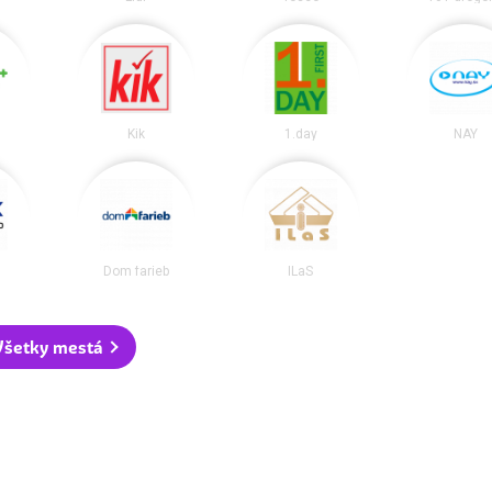
Kik
1.day
NAY
Dom farieb
ILaS
Všetky mestá