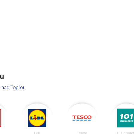
ou
 nad Topľou
.
Lidl
Tesco
101 droger