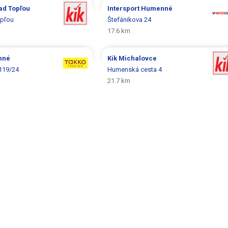
ad Topľou
Intersport
Humenné
opľou
Štefánikova 24
17.6 km
nné
Kik
Michalovce
119/24
Humenská cesta 4
21.7 km