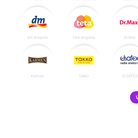
dm drogerie
Teta drogéria
Dr.Max
Karmen
Takko
ELSATEX