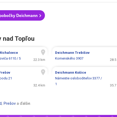
 pobočky Deichmann
v nad Topľou
Michalovce
Deichmann
Trebišov
oviča 6110 / 5
Komenského 3907
22.3 km
28.5
Prešov
Deichmann
Košice
obodu 21
Námestie osloboditeľov 3377 /
1
32.4 km
35.7
d
,
Prešov
a ďalšie.