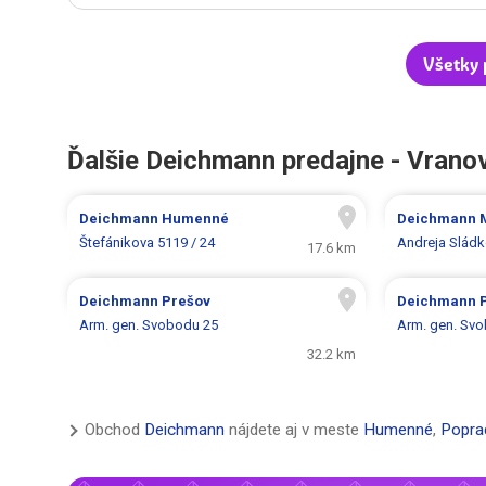
Všetky
Ďalšie Deichmann predajne - Vrano
Deichmann
Humenné
Deichmann
Štefánikova 5119 / 24
Andreja Sládk
17.6 km
Deichmann
Prešov
Deichmann
Arm. gen. Svobodu 25
Arm. gen. Sv
32.2 km
Obchod
Deichmann
nájdete aj v meste
Humenné
,
Popra