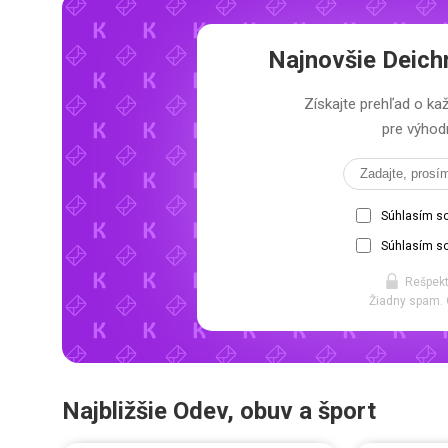
Najnovšie
Deich
Získajte prehľad o 
pre výhodn
Súhlasím s
Súhlasím so
Rešpekt
Žiadny spam. 
Najbližšie Odev, obuv a šport