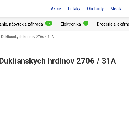
Akcie
Letáky
Obchody
Mestá
19
1
anie, nábytok a záhrada
Elektronika
Drogérie a lekárn
 Duklianskych hrdinov 2706 / 31A
Duklianskych hrdinov 2706 / 31A