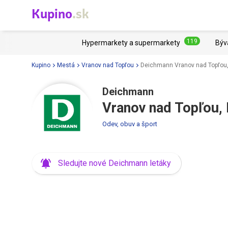
Kupino
.sk
119
Hypermarkety a supermarkety
Býv
Kupino
Mestá
Vranov nad Topľou
Deichmann Vranov nad Topľou,
Deichmann
Vranov nad Topľou, 
Odev, obuv a šport
Sledujte nové Deichmann letáky