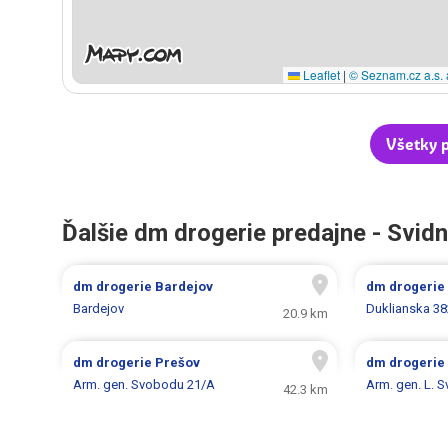
Leaflet
|
© Seznam.cz a.s. 
Všetky 
Ďalšie dm drogerie predajne - Svidn
dm drogerie
Bardejov
dm drogerie
Bardejov
Duklianska 3
20.9 km
dm drogerie
Prešov
dm drogerie
Arm. gen. Svobodu 21/A
Arm. gen. L. 
42.3 km