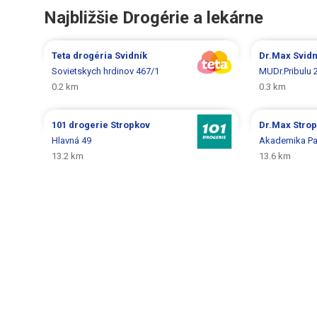
Najbližšie Drogérie a lekárne
Teta drogéria
Svidník
Dr.Max
Svidn
Sovietskych hrdinov 467/1
MUDr.Pribulu 
0.2 km
0.3 km
101 drogerie
Stropkov
Dr.Max
Stro
Hlavná 49
Akademika Pa
13.2 km
13.6 km