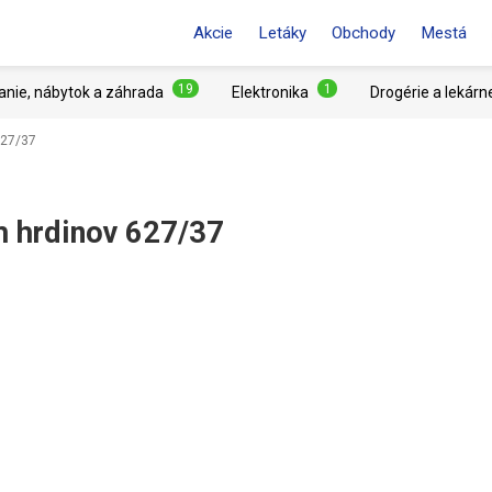
Akcie
Letáky
Obchody
Mestá
19
1
anie, nábytok a záhrada
Elektronika
Drogérie a lekárn
627/37
h hrdinov 627/37