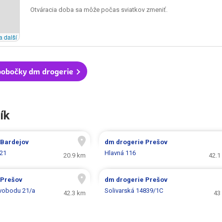
Otváracia doba sa môže počas sviatkov zmeniť.
a další
pobočky dm drogerie
ík
Bardejov
dm drogerie
Prešov
821
Hlavná 116
20.9 km
42.1
Prešov
dm drogerie
Prešov
Svobodu 21/a
Solivarská 14839/1C
42.3 km
43