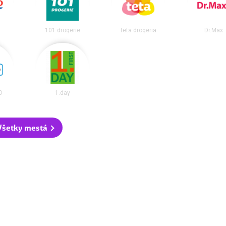
101 drogerie
Teta drogéria
Dr.Max
O
1.day
Všetky mestá