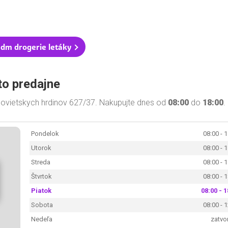
 dm drogerie letáky
to predajne
 Sovietskych hrdinov 627/37. Nakupujte dnes od
08:00
do
18:00
.
Pondelok
08:00 - 
Utorok
08:00 - 
Streda
08:00 - 
Štvrtok
08:00 - 
Piatok
08:00 - 1
Sobota
08:00 - 
Nedeľa
zatvo