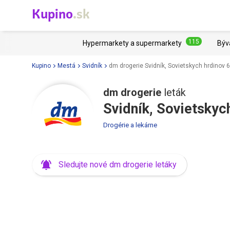
Kupino
.sk
115
Hypermarkety a supermarkety
Býv
Kupino
Mestá
Svidník
dm drogerie Svidník, Sovietskych hrdinov 
dm drogerie
leták
Svidník, Sovietskyc
Drogérie a lekárne
Sledujte nové dm drogerie letáky