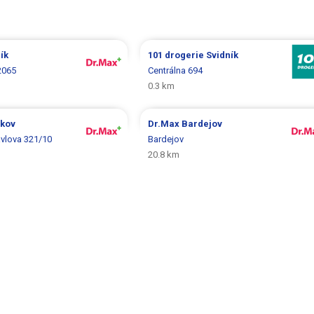
ík
101 drogerie
Svidník
2065
Centrálna 694
0.3 km
pkov
Dr.Max
Bardejov
vlova 321/10
Bardejov
20.8 km