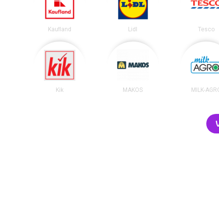
Kaufland
Lidl
Tesco
Kik
MAKOS
MILK-AGR