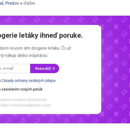
ad
,
Prešov
a ďalšie.
gerie letáky
ihneď poruke.
každom novom
dm drogerie letáku.
Či už
ý nákup alebo inšpiráciu.
Potvrdiť!
o
Zásady ochrany osobných údajov
 zasielaním nových ponúk
ujeme e-mailovú bezpečnosť.
Odber môžete kedykoľvek zrušiť.