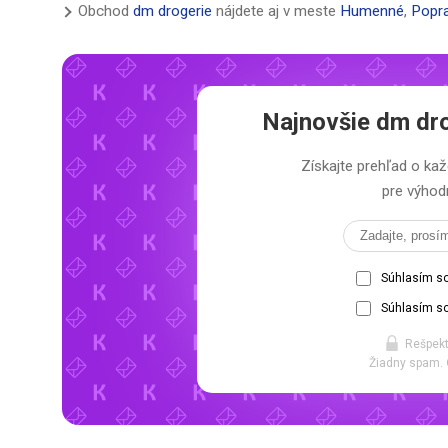
Obchod
dm drogerie
nájdete aj v meste
Humenné
,
Popr
Najnovšie
dm dro
Získajte prehľad o 
pre výhodn
Súhlasím s
Súhlasím so
Rešpekt
Žiadny spam. 