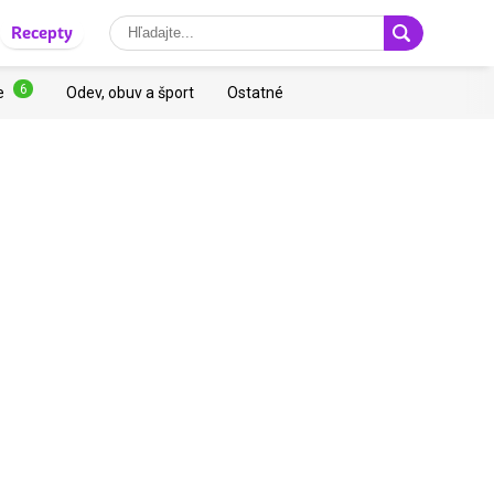
Recepty
6
e
Odev, obuv a šport
Ostatné