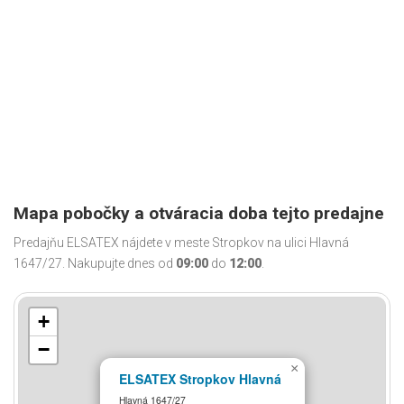
Mapa pobočky a otváracia doba tejto predajne
Predajňu ELSATEX nájdete v meste Stropkov na ulici Hlavná
1647/27. Nakupujte dnes od
09:00
do
12:00
.
+
−
×
ELSATEX Stropkov Hlavná
Hlavná 1647/27