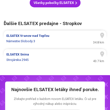
Všetky pobočky ELSATEX
Ďalšie ELSATEX predajne - Stropkov
ELSATEX
Vranov nad Topľou
Námestie Slobody 3
34.8 km
ELSATEX
Snina
Strojárska 2945
43.7 km
Najnovšie
ELSATEX letáky
ihneď poruke.
Získajte prehľad o každom novom
ELSATEX letáku.
Či už pre
výhodný nákup alebo inšpiráciu.