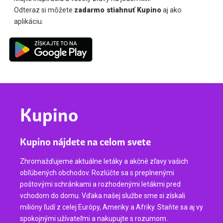
Odteraz si môžete
zadarmo stiahnuť Kupino
aj ako
aplikáciu.
Kupino
Kupino nájdete na celom svete
Zhromažďujeme aktuálne letáky a akčné zľavy vašich
obľúbených obchodov. Rozlúčte sa s preplnenými
poštovými schránkami a rozhodenými letákmi pred
vchodom do domu. Vďaka našej službe sme si získali
milióny ľudí z celej Európy, Ameriky a Afriky. Staňte sa aj vy
spokojnými užívateľmi a nakupujte s rozumom.