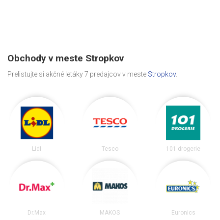
Obchody v meste Stropkov
Prelistujte si akčné letáky 7 predajcov v meste
Stropkov
.
Lidl
Tesco
101 drogerie
Dr.Max
MAKOS
Euronics