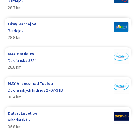
Bardejov
28.7 km
Okay
Bardejov
Bardejov
28.8 km
NAY
Bardejov
Duklianska 3821
28.8 km
NAY
Vranov nad Topľou
Duklianskych hrdinov 2707/31B
35.4 km
Datart
Ľubotice
Vihorlatská 2
35.8 km