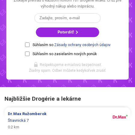
Získajte prehľad o každom novom
101 drogerie letáku.
Či už pre
výhodný nákup alebo inšpiráciu.
Potvrdiť!
Súhlasím so
Zásady ochrany osobných údajov
Súhlasím so zasielaním nových ponúk
Rešpektujeme e-mailovú bezpečnosť.
Žiadny spam. Odber môžete kedykoľvek zrušiť.
Najbližšie Drogérie a lekárne
Dr.Max
Ružomberok
Štiavnická 7
0.2 km