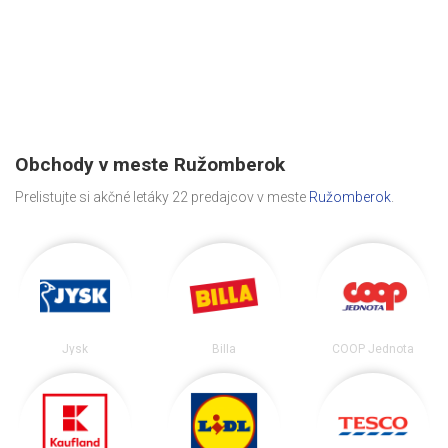
Obchody v meste Ružomberok
Prelistujte si akčné letáky 22 predajcov v meste
Ružomberok
.
Jysk
Billa
COOP Jednota