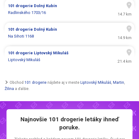
101 drogerie
Dolný Kubín
Radlinského 1703/16
14.7 km
101 drogerie
Dolný Kubín
Na Sihoti 1168
14.9 km
101 drogerie
Liptovský Mikuláš
Liptovský Mikuláš
21.4 km
Obchod
101 drogerie
nájdete aj v meste
Liptovský Mikuláš
,
Martin
,
Žilina
a ďalšie.
Najnovšie
101 drogerie letáky
ihneď
poruke.