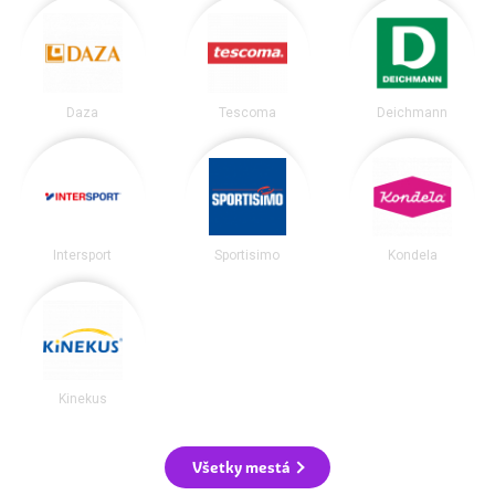
Daza
Tescoma
Deichmann
Intersport
Sportisimo
Kondela
Kinekus
Všetky mestá