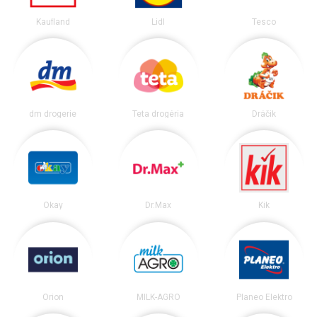
Kaufland
Lidl
Tesco
dm drogerie
Teta drogéria
Dráčik
Okay
Dr.Max
Kik
Orion
MILK-AGRO
Planeo Elektro