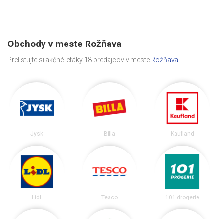
Obchody v meste Rožňava
Prelistujte si akčné letáky 18 predajcov v meste
Rožňava
.
Jysk
Billa
Kaufland
Lidl
Tesco
101 drogerie