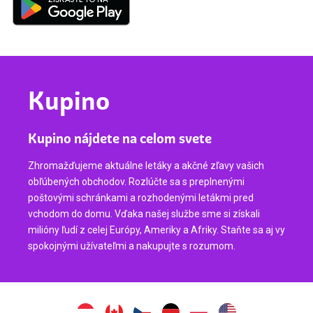
Kupino
Kupino nájdete na celom svete
Zhromažďujeme aktuálne letáky a akčné zľavy vašich
obľúbených obchodov. Rozlúčte sa s preplnenými
poštovými schránkami a rozhodenými letákmi pred
vchodom do domu. Vďaka našej službe sme si získali
milióny ľudí z celej Európy, Ameriky a Afriky. Staňte sa aj vy
spokojnými užívateľmi a nakupujte s rozumom.