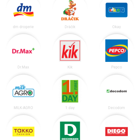
dm drogerie
Dráčik
Okay
Dr.Max
Kik
Pepco
MILK-AGRO
1.day
Decodom