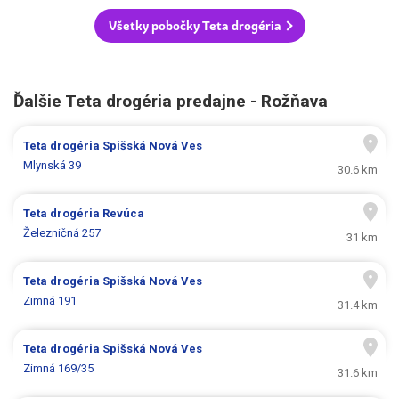
Všetky pobočky Teta drogéria
Ďalšie Teta drogéria predajne - Rožňava
Teta drogéria
Spišská Nová Ves
Mlynská 39
30.6 km
Teta drogéria
Revúca
Železničná 257
31 km
Teta drogéria
Spišská Nová Ves
Zimná 191
31.4 km
Teta drogéria
Spišská Nová Ves
Zimná 169/35
31.6 km