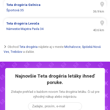
Teta drogéria
Gelnica
Športová 35
36.9 km
Teta drogéria
Levoča
Námestie Majstra Pavla 34
40.6 km
Obchod
Teta drogéria
nájdete aj v meste
Michalovce
,
Spišská Nová
Ves
,
Trebišov
a ďalšie.
Najnovšie
Teta drogéria letáky
ihneď
poruke.
Získajte prehľad o každom novom
Teta drogéria letáku.
Či už pre
výhodný nákup alebo inšpiráciu.