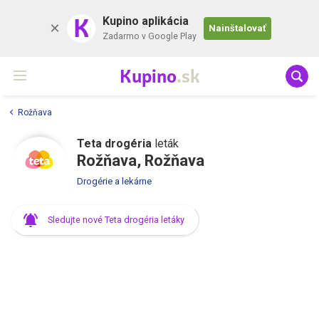
K
Kupino aplikácia
Nainštalovať
Zadarmo v Google Play
Kupino
.sk
Rožňava
Teta drogéria
leták
Rožňava, Rožňava
Drogérie a lekárne
Sledujte nové Teta drogéria letáky