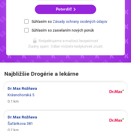
Potvrdiť!
Súhlasím so
Zásady ochrany osobných údajov
Súhlasím so zasielaním nových ponúk
Rešpektujeme e-mailovú bezpečnosť.
Žiadny spam. Odber môžete kedykoľvek zrušiť.
Najbližšie Drogérie a lekárne
Dr.Max
Rožňava
Krásnohorská 5
0.1 km
Dr.Max
Rožňava
Šafárikova 381
0.2 km