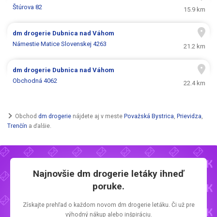
Štúrova 82
15.9 km
dm drogerie
Dubnica nad Váhom
Námestie Matice Slovenskej 4263
21.2 km
dm drogerie
Dubnica nad Váhom
Obchodná 4062
22.4 km
Obchod
dm drogerie
nájdete aj v meste
Považská Bystrica
,
Prievidza
,
Trenčín
a ďalšie.
Najnovšie
dm drogerie letáky
ihneď
poruke.
Získajte prehľad o každom novom
dm drogerie letáku.
Či už pre
výhodný nákup alebo inšpiráciu.