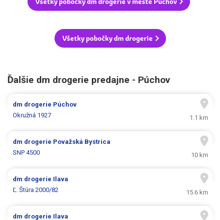
Všetky pobočky dm drogerie v meste Púchov
Všetky pobočky dm drogerie
Ďalšie dm drogerie predajne - Púchov
dm drogerie
Púchov
Okružná 1927
1.1 km
dm drogerie
Považská Bystrica
SNP 4500
10 km
dm drogerie
Ilava
Ľ. Štúra 2000/82
15.6 km
dm drogerie
Ilava