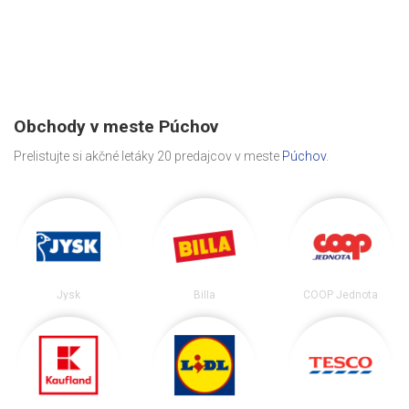
Obchody v meste Púchov
Prelistujte si akčné letáky 20 predajcov v meste
Púchov
.
Jysk
Billa
COOP Jednota