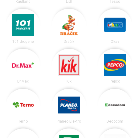
Kaufland
Lidl
Tesco
101 drogerie
Dráčik
Okay
Dr.Max
Kik
Pepco
Terno
Planeo Elektro
Decodom