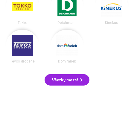
Takko
Deichmann
Kinekus
Tevos drogérie
Dom farieb
Všetky mestá