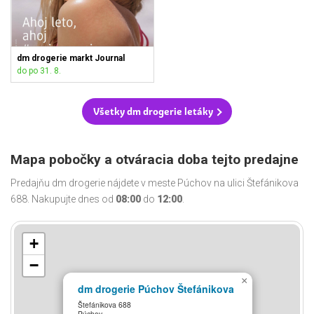
dm drogerie markt Journal
do po 31. 8.
Všetky dm drogerie letáky
Mapa pobočky a otváracia doba tejto predajne
Predajňu dm drogerie nájdete v meste Púchov na ulici Štefánikova
688. Nakupujte dnes od
08:00
do
12:00
.
+
−
×
dm drogerie Púchov Štefánikova
Štefánikova 688
Púchov