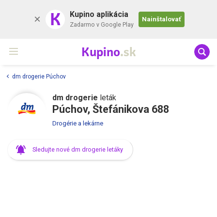
K
Kupino aplikácia
Nainštalovať
Zadarmo v Google Play
Kupino
.sk
dm drogerie Púchov
dm drogerie
leták
Púchov, Štefánikova 688
Drogérie a lekárne
Sledujte nové dm drogerie letáky