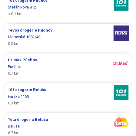
101 drogerie
Púchov
Štefánikova 812
< 0.1 km
Tevos drogérie
Púchov
Moravská 1882/48
0.3 km
Dr.Max
Púchov
Púchov
0.7 km
101 drogerie
Beluša
Farská 1159
6.3 km
Teta drogéria
Beluša
Beluša
6.7 km