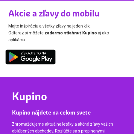
Akcie a zľavy do mobilu
Majte inšpiráciu a všetky zľavy na jeden klik.
Odteraz si môžete
zadarmo stiahnuť Kupino
aj ako
aplikáciu.
Kupino
Kupino nájdete na celom svete
Zhromažďujeme aktuálne letáky a akčné zľavy vašich
obľúbených obchodov. Rozlúčte sa s preplnenými