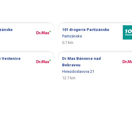
izánske
101 drogerie
Partizánske
Partizánske
0.7 km
é Vestenice
Dr.Max
Bánovce nad
Bebravou
Hviezdoslavova 21
12.7 km