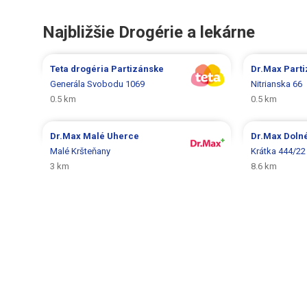
Najbližšie Drogérie a lekárne
Teta drogéria
Partizánske
Dr.Max
Part
Generála Svobodu 1069
Nitrianska 66
0.5 km
0.5 km
Dr.Max
Malé Uherce
Dr.Max
Doln
Malé Kršteňany
Krátka 444/22
3 km
8.6 km