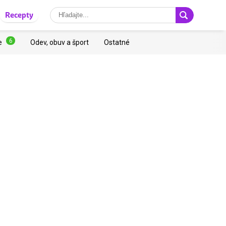
Recepty
6
e
Odev, obuv a šport
Ostatné