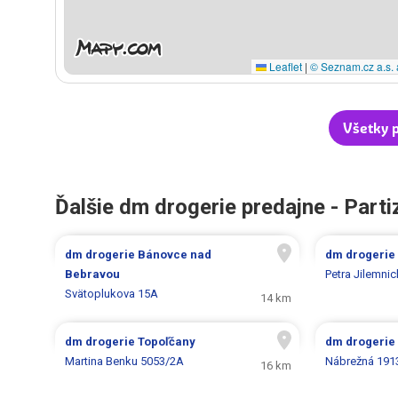
Leaflet
|
© Seznam.cz a.s. 
Všetky 
Ďalšie dm drogerie predajne - Part
dm drogerie
Bánovce nad
dm drogerie
Bebravou
Petra Jilemni
Svätoplukova 15A
14 km
dm drogerie
Topoľčany
dm drogerie
Martina Benku 5053/2A
Nábrežná 191
16 km