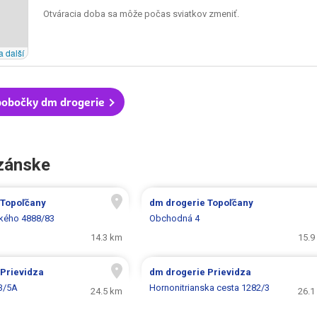
Otváracia doba sa môže počas sviatkov zmeniť.
a další
pobočky dm drogerie
izánske
Topoľčany
dm drogerie
Topoľčany
ckého 4888/83
Obchodná 4
14.3 km
15.9
Prievidza
dm drogerie
Prievidza
3/5A
Hornonitrianska cesta 1282/3
24.5 km
26.1