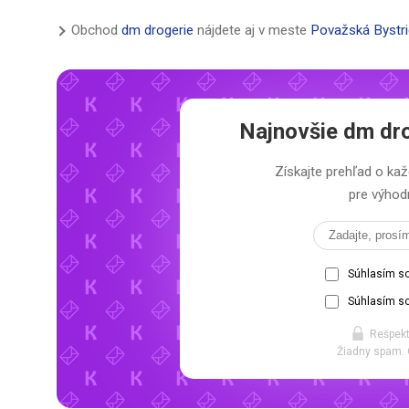
Obchod
dm drogerie
nájdete aj v meste
Považská Bystr
Najnovšie
dm dro
Získajte prehľad o 
pre výhodn
Súhlasím s
Súhlasím so
Rešpekt
Žiadny spam. 