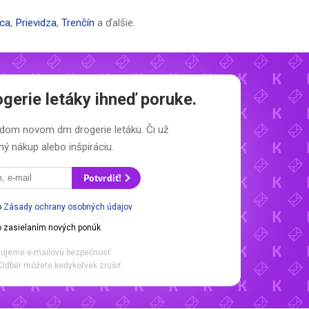
ica
,
Prievidza
,
Trenčín
a ďalšie.
gerie letáky
ihneď poruke.
každom novom
dm drogerie letáku.
Či už
ý nákup alebo inšpiráciu.
Potvrdiť!
o
Zásady ochrany osobných údajov
 zasielaním nových ponúk
ujeme e-mailovú bezpečnosť.
Odber môžete kedykoľvek zrušiť.