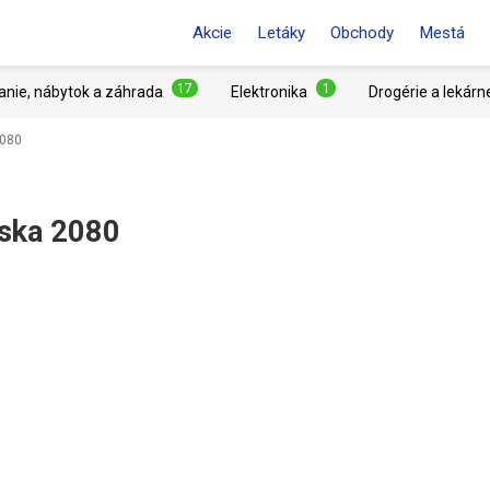
Akcie
Letáky
Obchody
Mestá
17
1
anie, nábytok a záhrada
Elektronika
Drogérie a lekárn
2080
nska 2080