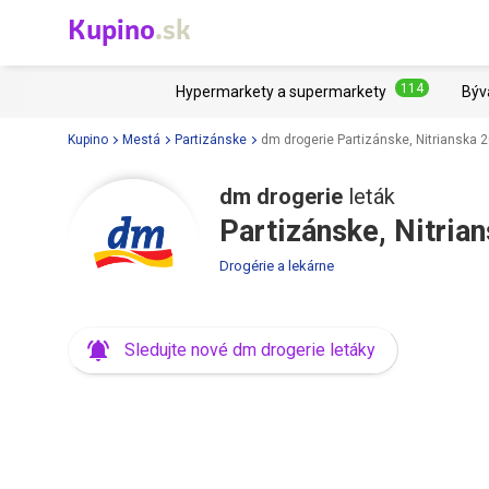
Kupino
.sk
114
Hypermarkety a supermarkety
Býv
Kupino
Mestá
Partizánske
dm drogerie Partizánske, Nitrianska 
dm drogerie
leták
Partizánske, Nitria
Drogérie a lekárne
Sledujte nové dm drogerie letáky