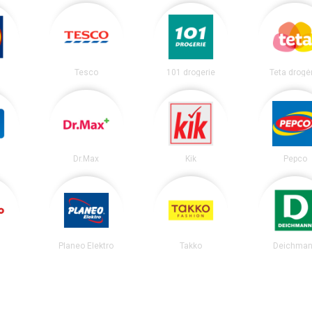
Tesco
101 drogerie
Teta drogé
Dr.Max
Kik
Pepco
Planeo Elektro
Takko
Deichma