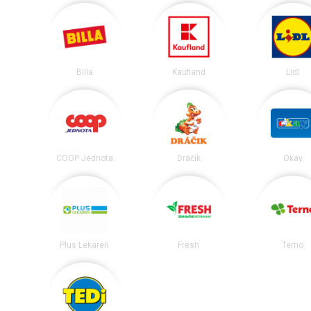
Billa
Kaufland
Lidl
COOP Jednota
Dráčik
Okay
Plus Lekáreň
Fresh
Terno