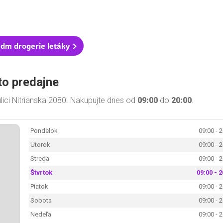
 dm drogerie letáky
to predajne
lici Nitrianska 2080. Nakupujte dnes od
09:00
do
20:00
.
Pondelok
09:00 - 
Utorok
09:00 - 
Streda
09:00 - 
Štvrtok
09:00 - 2
Piatok
09:00 - 
Sobota
09:00 - 
Nedeľa
09:00 - 