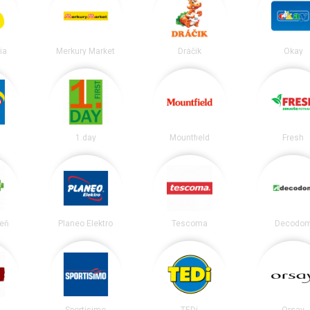
ia
Merkury Market
Dráčik
Okay
1.day
Mountfield
Fresh
eň
Planeo Elektro
Tescoma
Decodo
Sportisimo
TEDi
Orsay