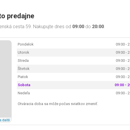
to predajne
menská cesta 59. Nakupujte dnes od
09:00
do
20:00
.
Pondelok
09:00 - 
Utorok
09:00 - 
Streda
09:00 - 
Štvrtok
09:00 - 
Piatok
09:00 - 
Sobota
09:00 - 2
Nedeľa
09:00 - 
Otváracia doba sa môže počas sviatkov zmeniť.
a další