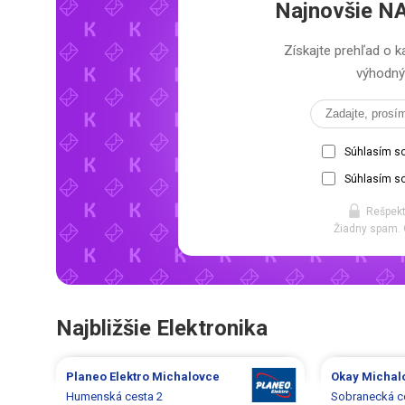
Najnovšie
NA
Získajte prehľad o
výhodný 
Súhlasím s
Súhlasím so
Rešpekt
Žiadny spam. 
Najbližšie Elektronika
Planeo Elektro
Michalovce
Okay
Michal
Humenská cesta 2
Sobranecká c