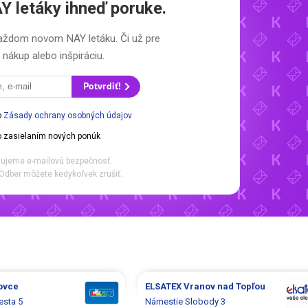
Y letáky
ihneď poruke.
 každom novom
NAY letáku.
Či už pre
nákup alebo inšpiráciu.
Potvrdiť!
o
Zásady ochrany osobných údajov
 zasielaním nových ponúk
ujeme e-mailovú bezpečnosť.
Odber môžete kedykoľvek zrušiť.
ovce
ELSATEX
Vranov nad Topľou
esta 5
Námestie Slobody 3