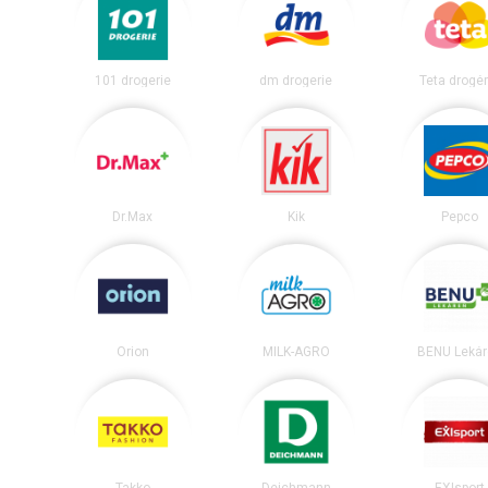
101 drogerie
dm drogerie
Teta drogér
Dr.Max
Kik
Pepco
Orion
MILK-AGRO
BENU Lekár
Takko
Deichmann
EXIsport