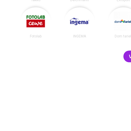
Fotolab
INGEMA
Dom farie