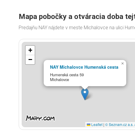
Mapa pobočky a otváracia doba tej
Predajňu NAY nájdete v meste Michalovce na ulici Hu
+
−
×
NAY Michalovce Humenská cesta
Humenská cesta 59
Michalovce
Leaflet
|
© Seznam.cz a.s. 