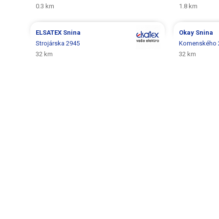
0.3 km
1.8 km
ELSATEX
Snina
Okay
Snina
Strojárska 2945
Komenského 
32 km
32 km