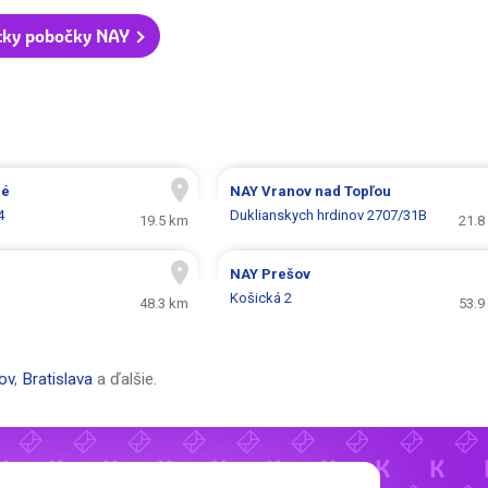
tky pobočky NAY
né
NAY
Vranov nad Topľou
4
Duklianskych hrdinov 2707/31B
19.5 km
21.8
NAY
Prešov
Košická 2
48.3 km
53.9
ov
,
Bratislava
a ďalšie.