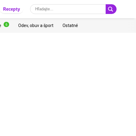
Recepty
6
e
Odev, obuv a šport
Ostatné