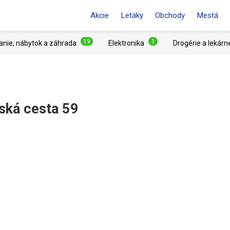
Akcie
Letáky
Obchody
Mestá
19
1
anie, nábytok a záhrada
Elektronika
Drogérie a lekárn
ská cesta 59