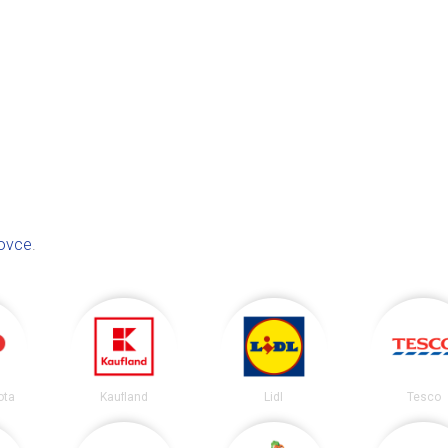
ovce
.
ota
Kaufland
Lidl
Tesco