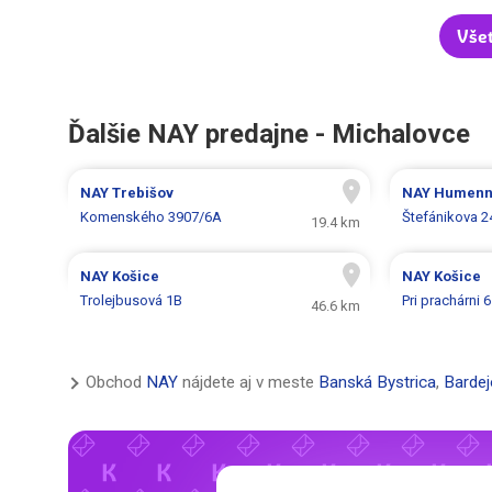
Vše
Ďalšie NAY predajne - Michalovce
NAY
Trebišov
NAY
Humen
Komenského 3907/6A
Štefánikova 2
19.4 km
NAY
Košice
NAY
Košice
Trolejbusová 1B
Pri prachárni 6
46.6 km
Obchod
NAY
nájdete aj v meste
Banská Bystrica
,
Bardej