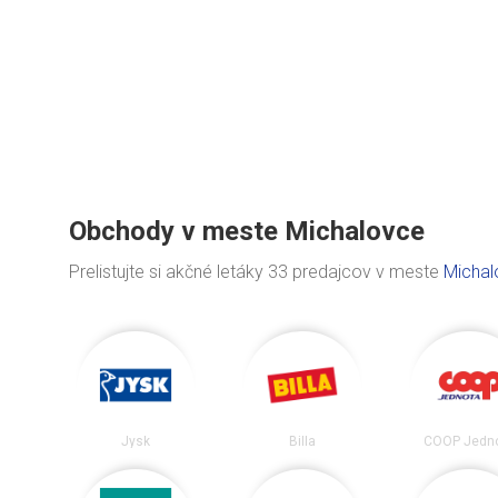
Obchody v meste Michalovce
Prelistujte si akčné letáky 33 predajcov v meste
Michal
Jysk
Billa
COOP Jedn