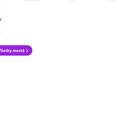
b
Všetky mestá