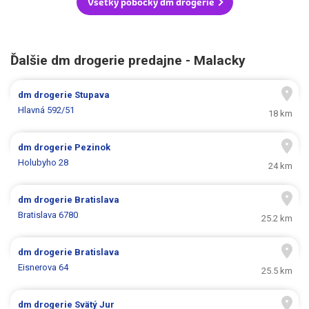
Všetky pobočky dm drogerie
Ďalšie dm drogerie predajne - Malacky
dm drogerie
Stupava
Hlavná 592/51
18 km
dm drogerie
Pezinok
Holubyho 28
24 km
dm drogerie
Bratislava
Bratislava 6780
25.2 km
dm drogerie
Bratislava
Eisnerova 64
25.5 km
dm drogerie
Svätý Jur