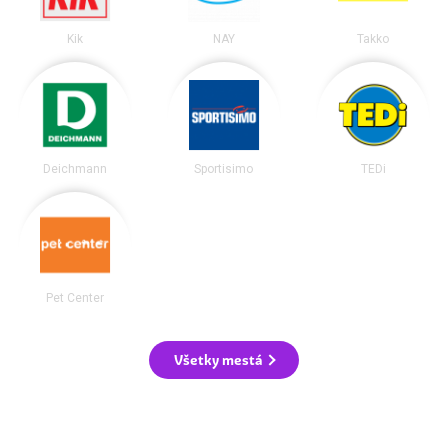
Kik
NAY
Takko
Deichmann
Sportisimo
TEDi
Pet Center
Všetky mestá