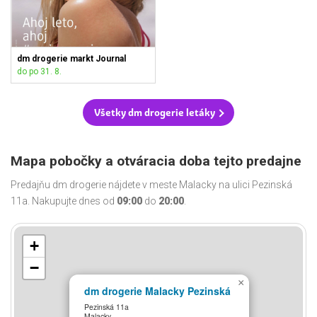
dm drogerie markt Journal
do po 31. 8.
Všetky dm drogerie letáky
Mapa pobočky a otváracia doba tejto predajne
Predajňu dm drogerie nájdete v meste Malacky na ulici Pezinská
11a. Nakupujte dnes od
09:00
do
20:00
.
+
−
×
dm drogerie Malacky Pezinská
Pezinská 11a
Malacky