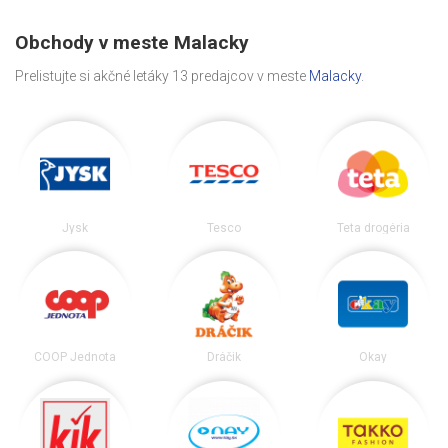
Obchody v meste Malacky
Prelistujte si akčné letáky 13 predajcov v meste
Malacky
.
Jysk
Tesco
Teta drogéria
COOP Jednota
Dráčik
Okay