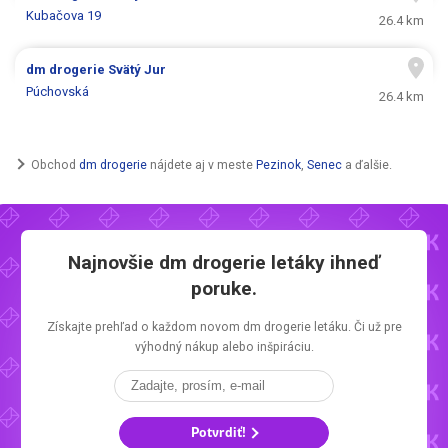
Kubačova 19
26.4 km
dm drogerie
Svätý Jur
Púchovská
26.4 km
Obchod
dm drogerie
nájdete aj v meste
Pezinok
,
Senec
a ďalšie.
Najnovšie
dm drogerie letáky
ihneď
poruke.
Získajte prehľad o každom novom
dm drogerie letáku.
Či už pre
výhodný nákup alebo inšpiráciu.
Potvrdiť!