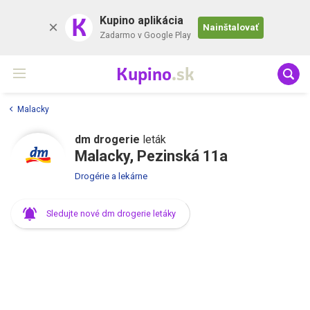
K
Kupino aplikácia
Nainštalovať
Zadarmo v Google Play
Kupino
.sk
Malacky
dm drogerie
leták
Malacky, Pezinská 11a
Drogérie a lekárne
Sledujte nové dm drogerie letáky