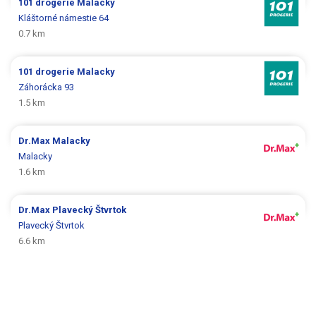
101 drogerie
Malacky
Kláštorné námestie 64
0.7 km
101 drogerie
Malacky
Záhorácka 93
1.5 km
Dr.Max
Malacky
Malacky
1.6 km
Dr.Max
Plavecký Štvrtok
Plavecký Štvrtok
6.6 km