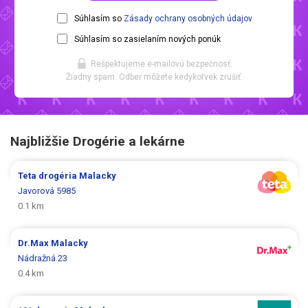
Súhlasím so
Zásady ochrany osobných údajov
Súhlasím so zasielaním nových ponúk
Rešpektujeme e-mailovú bezpečnosť.
Žiadny spam. Odber môžete kedykoľvek zrušiť.
Najbližšie Drogérie a lekárne
Teta drogéria
Malacky
Javorová 5985
0.1 km
Dr.Max
Malacky
Nádražná 23
0.4 km