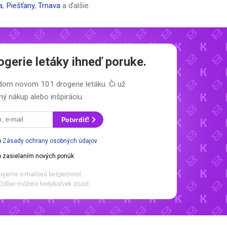
a
,
Piešťany
,
Trnava
a ďalšie.
ogerie letáky
ihneď poruke.
aždom novom
101 drogerie letáku.
Či už
ý nákup alebo inšpiráciu.
Potvrdiť!
o
Zásady ochrany osobných údajov
 zasielaním nových ponúk
ujeme e-mailovú bezpečnosť.
Odber môžete kedykoľvek zrušiť.