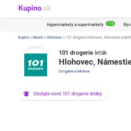
Kupino
.sk
119
Hypermarkety a supermarkety
Býv
Kupino
Mestá
Hlohovec
101 drogerie Hlohovec, Námestie sväté
101 drogerie
leták
Hlohovec, Námestie
Drogérie a lekárne
Sledujte nové 101 drogerie letáky