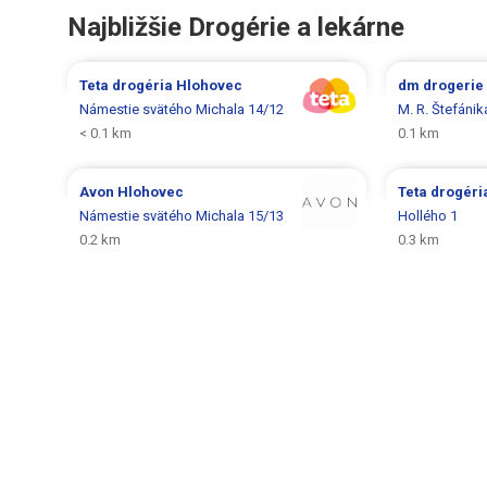
Najbližšie Drogérie a lekárne
Teta drogéria
Hlohovec
dm drogerie
Námestie svätého Michala 14/12
M. R. Štefánik
< 0.1 km
0.1 km
Avon
Hlohovec
Teta drogér
Námestie svätého Michala 15/13
Hollého 1
0.2 km
0.3 km