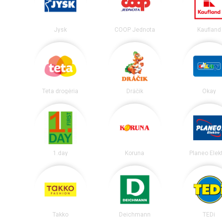
Jysk
COOP Jednota
Kaufland
Teta drogéria
Dráčik
Okay
1.day
Koruna
Planeo Elek
Takko
Deichmann
TEDi