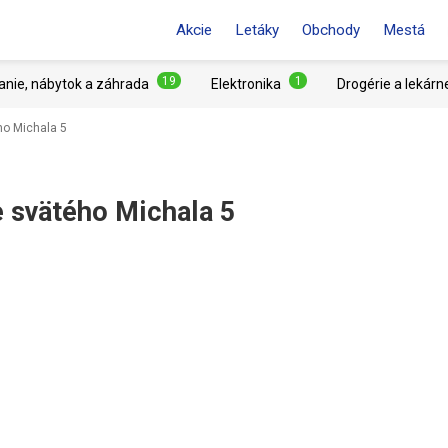
Akcie
Letáky
Obchody
Mestá
19
1
anie, nábytok a záhrada
Elektronika
Drogérie a lekárn
ho Michala 5
 svätého Michala 5