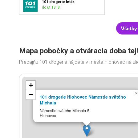
101 drogerie leták
do ut 18. 8.
Všetky 
Mapa pobočky a otváracia doba tej
Predajňu 101 drogerie nájdete v meste Hlohovec na ul
+
×
−
101 drogerie Hlohovec Námestie svätého
Michala
Námestie svätého Michala 5
Hlohovec