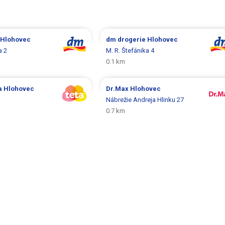
Hlohovec
dm drogerie
Hlohovec
a 2
M. R. Štefánika 4
0.1 km
ia
Hlohovec
Dr.Max
Hlohovec
Nábrežie Andreja Hlinku 27
0.7 km