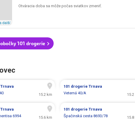
Otváracia doba sa môže počas sviatkov zmeniť.
a další
obočky 101 drogerie
hovec
e
Trnava
101 drogerie
Trnava
40
Veterná 40/A
15.2 km
15.2
e
Trnava
101 drogerie
Trnava
mentisa 6994
Špačinská cesta 8693/78
15.6 km
15.8