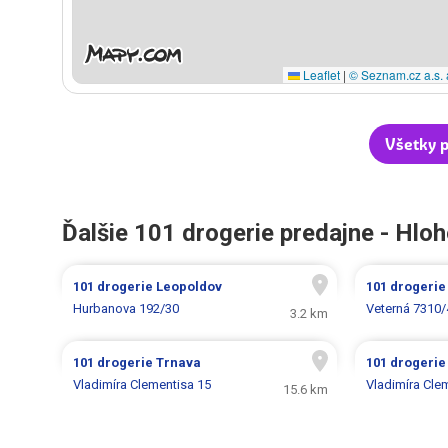
Leaflet
|
© Seznam.cz a.s. 
Všetky p
Ďalšie 101 drogerie predajne - Hlo
101 drogerie
Leopoldov
101 drogeri
Hurbanova 192/30
Veterná 7310/
3.2 km
101 drogerie
Trnava
101 drogeri
Vladimíra Clementisa 15
Vladimíra Cle
15.6 km