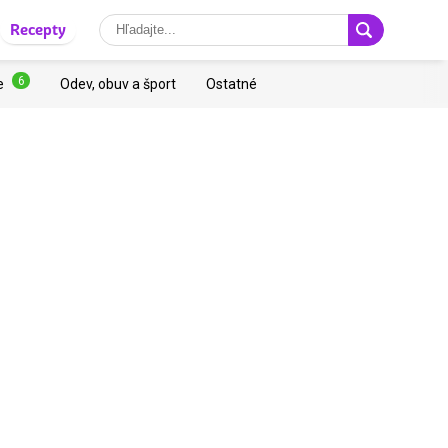
Recepty
6
e
Odev, obuv a šport
Ostatné