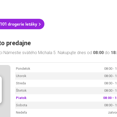
101 drogerie letáky
to predajne
ici Námestie svätého Michala 5. Nakupujte dnes od
08:00
do
18
Pondelok
08:00 - 
Utorok
08:00 - 
Streda
08:00 - 
Štvrtok
08:00 - 
Piatok
08:00 - 1
Sobota
08:00 - 
Nedeľa
zatvo