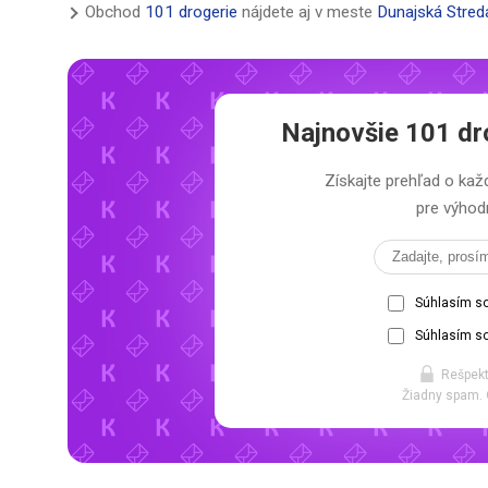
Obchod
101 drogerie
nájdete aj v meste
Dunajská Stred
Najnovšie
101 dr
Získajte prehľad o k
pre výhodn
Súhlasím s
Súhlasím so
Rešpekt
Žiadny spam. 