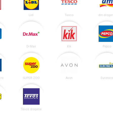
Lidl
Tesco
dm droger
Dr.Max
Kik
Pepco
tro
SUPER ZOO
Avon
Euronic
Tevos drogérie