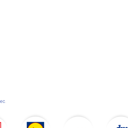
vec
.