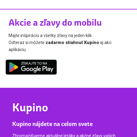
Akcie a zľavy do mobilu
Majte inšpiráciu a všetky zľavy na jeden klik.
Odteraz si môžete
zadarmo stiahnuť Kupino
aj ako
aplikáciu.
Kupino
Kupino nájdete na celom svete
Zhromažďujeme aktuálne letáky a akčné zľavy vašich