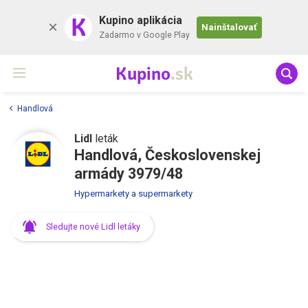
K
Kupino aplikácia
Nainštalovať
Zadarmo v Google Play
Kupino
.sk
Handlová
Lidl
leták
Handlová, Československej
armády 3979/48
Hypermarkety a supermarkety
Sledujte nové Lidl letáky