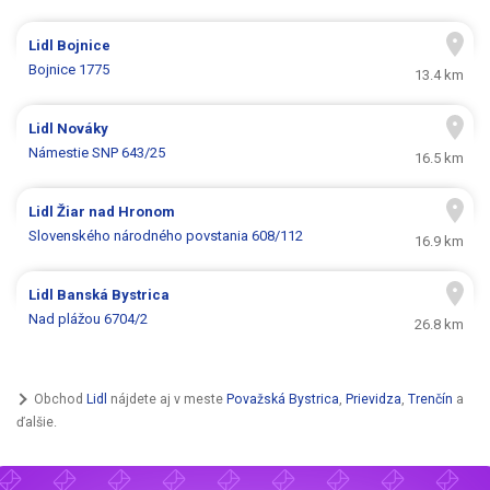
Lidl
Bojnice
Bojnice 1775
13.4 km
Lidl
Nováky
Námestie SNP 643/25
16.5 km
Lidl
Žiar nad Hronom
Slovenského národného povstania 608/112
16.9 km
Lidl
Banská Bystrica
Nad plážou 6704/2
26.8 km
Obchod
Lidl
nájdete aj v meste
Považská Bystrica
,
Prievidza
,
Trenčín
a
ďalšie.