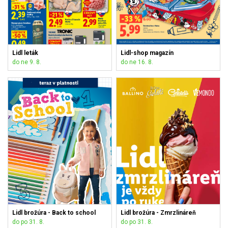
Lidl leták
Lidl-shop magazín
do ne 9. 8.
do ne 16. 8.
Lidl brožúra - Back to school
Lidl brožúra - Zmrzlináreň
do po 31. 8.
do po 31. 8.