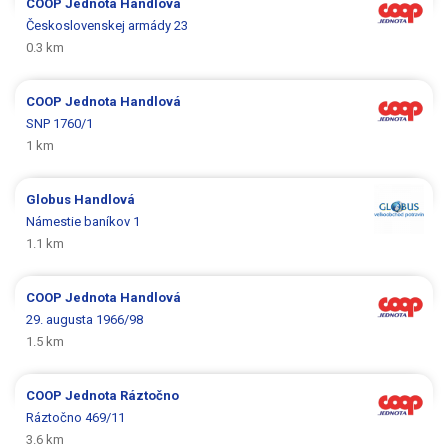
COOP Jednota
Handlová
Československej armády 23
0.3 km
COOP Jednota
Handlová
SNP 1760/1
1 km
Globus
Handlová
Námestie baníkov 1
1.1 km
COOP Jednota
Handlová
29. augusta 1966/98
1.5 km
COOP Jednota
Ráztočno
Ráztočno 469/11
3.6 km