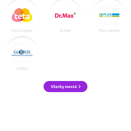
Teta drogéria
Dr.Max
Plus Lekáreň
Globus
Všetky mestá