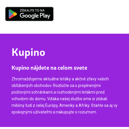
Kupino
Kupino nájdete na celom svete
Zhromažďujeme aktuálne letáky a akčné zľavy vašich
obľúbených obchodov. Rozlúčte sa s preplnenými
poštovými schránkami a rozhodenými letákmi pred
vchodom do domu. Vďaka našej službe sme si získali
milióny ľudí z celej Európy, Ameriky a Afriky. Staňte sa aj vy
spokojnými užívateľmi a nakupujte s rozumom.