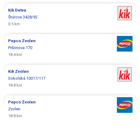
Kik
Detva
Štúrova 3428/92
0.5 km
Pepco
Zvolen
Pribinova 170
18.4 km
Kik
Zvolen
Sokolská 10017/117
18.8 km
Pepco
Zvolen
Zvolen
18.8 km