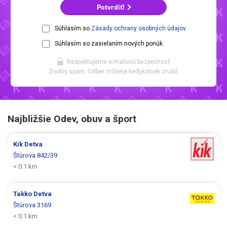
Potvrdiť!
Súhlasím so
Zásady ochrany osobných údajov
Súhlasím so zasielaním nových ponúk
Rešpektujeme e-mailovú bezpečnosť.
Žiadny spam. Odber môžete kedykoľvek zrušiť.
Najbližšie Odev, obuv a šport
Kik
Detva
Štúrova 842/39
< 0.1 km
Takko
Detva
Štúrova 3169
< 0.1 km