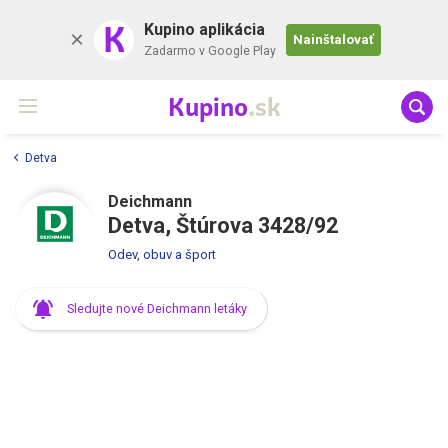
K
Kupino aplikácia
Nainštalovať
Zadarmo v Google Play
Kupino
.sk
Detva
Deichmann
Detva, Štúrova 3428/92
Odev, obuv a šport
Sledujte nové Deichmann letáky