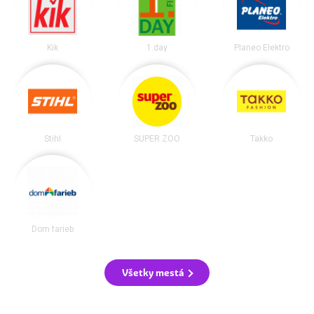
Kik
1.day
Planeo Elektro
Stihl
SUPER ZOO
Takko
Dom farieb
Všetky mestá