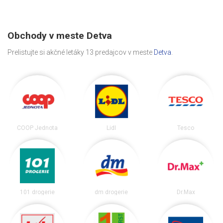
Obchody v meste Detva
Prelistujte si akčné letáky 13 predajcov v meste
Detva
.
COOP Jednota
Lidl
Tesco
101 drogerie
dm drogerie
Dr.Max