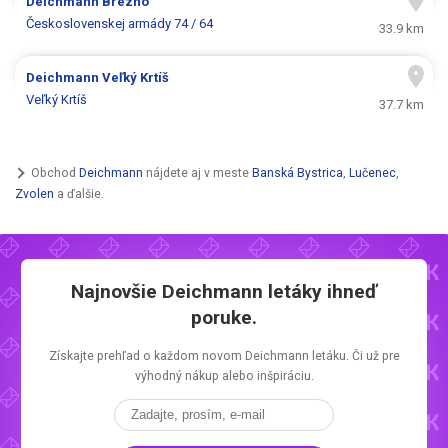
Deichmann
Brezno
Československej armády 74 / 64
33.9 km
Deichmann
Veľký Krtíš
Veľký Krtíš
37.7 km
Obchod
Deichmann
nájdete aj v meste
Banská Bystrica
,
Lučenec
,
Zvolen
a ďalšie.
Najnovšie
Deichmann letáky
ihneď
poruke.
Získajte prehľad o každom novom
Deichmann letáku.
Či už pre
výhodný nákup alebo inšpiráciu.