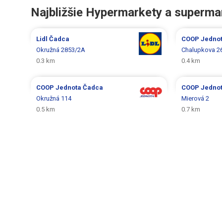
Najbližšie Hypermarkety a superma
Lidl
Čadca
COOP Jedno
Okružná 2853/2A
Chalupkova 2
0.3 km
0.4 km
COOP Jednota
Čadca
COOP Jedno
Okružná 114
Mierová 2
0.5 km
0.7 km