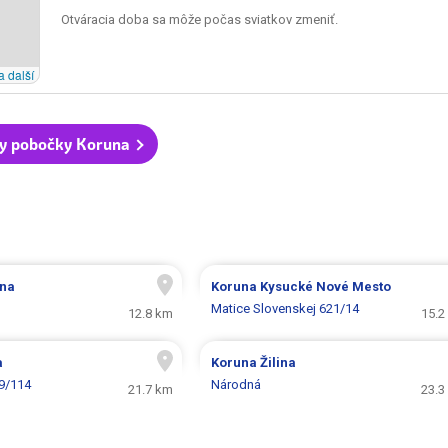
Otváracia doba sa môže počas sviatkov zmeniť.
a další
y pobočky Koruna
ina
Koruna
Kysucké Nové Mesto
Matice Slovenskej 621/14
12.8 km
15.2
a
Koruna
Žilina
9/114
Národná
21.7 km
23.3