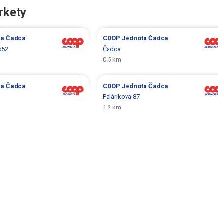
rkety
ta
Čadca
COOP Jednota
Čadca
652
Čadca
0.5 km
ta
Čadca
COOP Jednota
Čadca
Palárikova 87
1.2 km