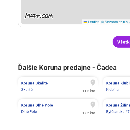
Leaflet
|
© Seznam.cz a.s. 
Všetk
Ďalšie Koruna predajne - Čadca
Koruna
Skalité
Koruna
Klub
Skalité
Klubina
11.5 km
Koruna
Dlhé Pole
Koruna
Žilin
Dlhé Pole
Bytčianska 47
17.2 km