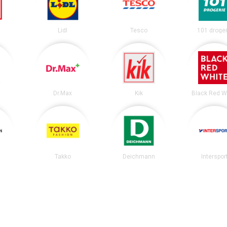
Lidl
Tesco
101 droger
Dr.Max
Kik
Black Red W
m
Takko
Deichmann
Interspor