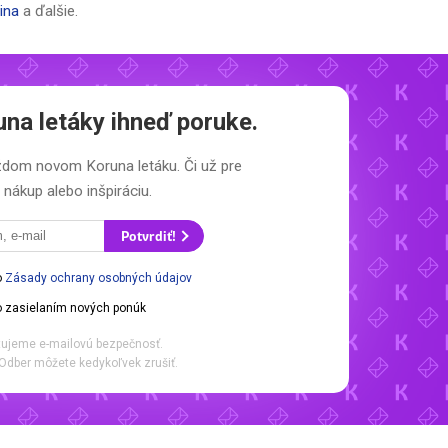
lina
a ďalšie.
una letáky
ihneď poruke.
každom novom
Koruna letáku.
Či už pre
nákup alebo inšpiráciu.
Potvrdiť!
o
Zásady ochrany osobných údajov
 zasielaním nových ponúk
ujeme e-mailovú bezpečnosť.
Odber môžete kedykoľvek zrušiť.