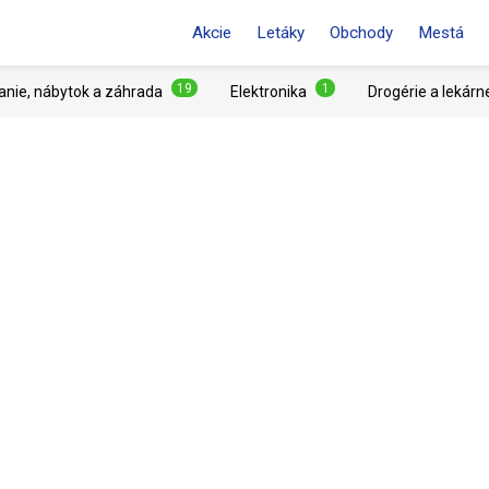
Akcie
Letáky
Obchody
Mestá
19
1
anie, nábytok a záhrada
Elektronika
Drogérie a lekárn