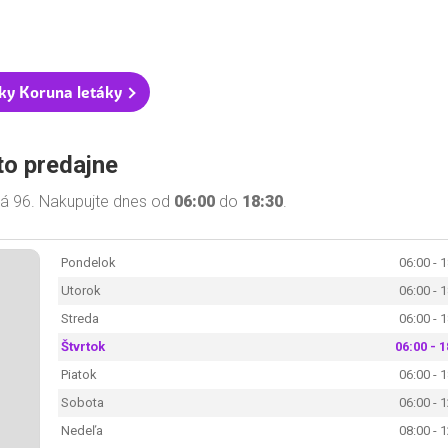
ky Koruna letáky
to predajne
ná 96. Nakupujte dnes od
06:00
do
18:30
.
Pondelok
06:00 - 
Utorok
06:00 - 
Streda
06:00 - 
Štvrtok
06:00 - 1
Piatok
06:00 - 
Sobota
06:00 - 
Nedeľa
08:00 - 