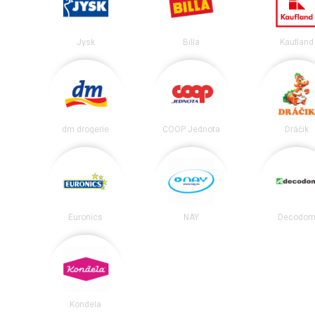
Jysk
Billa
Kaufland
dm drogerie
COOP Jednota
Dráčik
Euronics
NAY
Decodo
Kondela