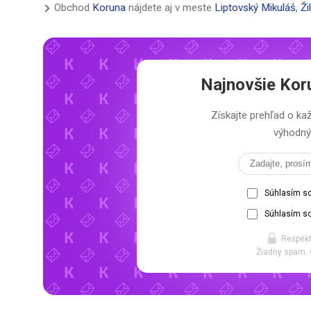
Obchod
Koruna
nájdete aj v meste
Liptovský Mikuláš
,
Ži
Najnovšie
Kor
Získajte prehľad o 
výhodný 
Súhlasím s
Súhlasím so
Rešpekt
Žiadny spam. 