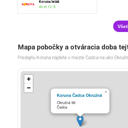
Koruna leták
do st 12. 8.
Všet
Mapa pobočky a otváracia doba tej
Predajňu Koruna nájdete v meste Čadca na ulici Okruž
+
−
×
Koruna Čadca Okružná
Okružná 96
Čadca