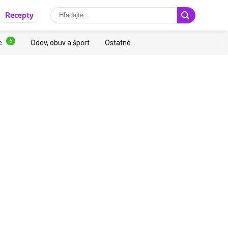
Recepty
6
e
Odev, obuv a šport
Ostatné