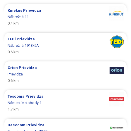
Kinekus
Prievidza
Nábrežná 11
0.4 km
TEDi
Prievidza
Nábrežná 1913/5A
0.6 km
Orion
Prievidza
Prievidza
0.6 km
Tescoma
Prievidza
Námestie slobody 1
1.7 km
Decodom
Prievidza