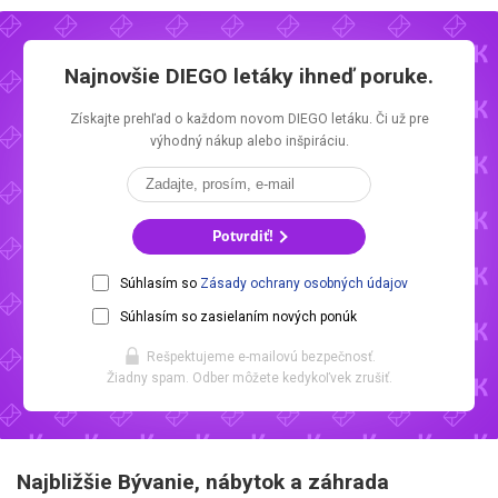
Najnovšie
DIEGO letáky
ihneď poruke.
Získajte prehľad o každom novom
DIEGO letáku.
Či už pre
výhodný nákup alebo inšpiráciu.
Potvrdiť!
Súhlasím so
Zásady ochrany osobných údajov
Súhlasím so zasielaním nových ponúk
Rešpektujeme e-mailovú bezpečnosť.
Žiadny spam. Odber môžete kedykoľvek zrušiť.
Najbližšie Bývanie, nábytok a záhrada