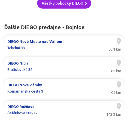
Všetky pobočky DIEGO
Ďalšie DIEGO predajne - Bojnice
DIEGO
Nové Mesto nad Váhom
Tehelná 99
56.1 km
DIEGO
Nitra
Bratislavská 35
65 km
DIEGO
Nové Zámky
Komárňanská cesta 3
94 km
DIEGO
Rožňava
Šafárikova 505/17
142.3 km