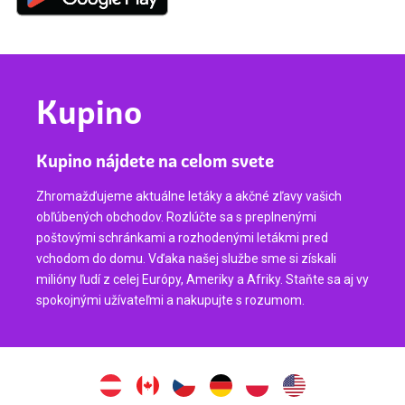
Kupino
Kupino nájdete na celom svete
Zhromažďujeme aktuálne letáky a akčné zľavy vašich
obľúbených obchodov. Rozlúčte sa s preplnenými
poštovými schránkami a rozhodenými letákmi pred
vchodom do domu. Vďaka našej službe sme si získali
milióny ľudí z celej Európy, Ameriky a Afriky. Staňte sa aj vy
spokojnými užívateľmi a nakupujte s rozumom.