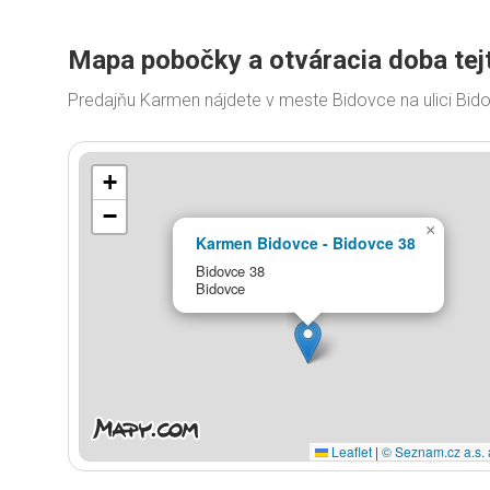
Mapa pobočky a otváracia doba tej
Predajňu Karmen nájdete v meste Bidovce na ulici Bid
+
−
×
Karmen Bidovce - Bidovce 38
Bidovce 38
Bidovce
Leaflet
|
© Seznam.cz a.s. 