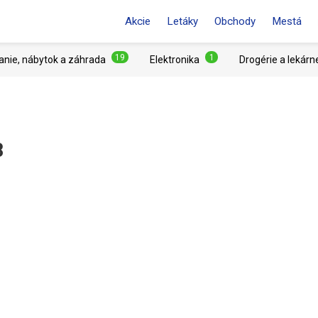
Akcie
Letáky
Obchody
Mestá
19
1
anie, nábytok a záhrada
Elektronika
Drogérie a lekárn
8