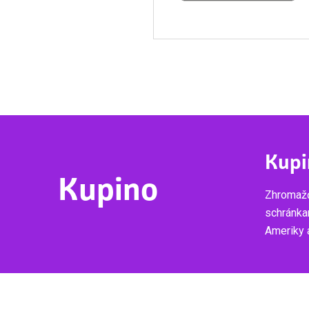
Kupi
Kupino
Zhromažď
schránka
Ameriky a