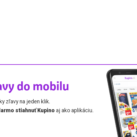
avy do mobilu
ky zľavy na jeden klik.
armo stiahnuť Kupino
aj ako aplikáciu.