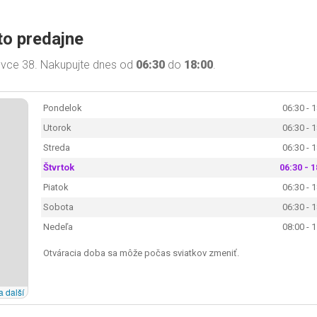
to predajne
ovce 38. Nakupujte dnes od
06:30
do
18:00
.
Pondelok
06:30 - 
Utorok
06:30 - 
Streda
06:30 - 
Štvrtok
06:30 - 1
Piatok
06:30 - 
Sobota
06:30 - 
Nedeľa
08:00 - 
Otváracia doba sa môže počas sviatkov zmeniť.
a další