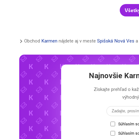
Všetk
Obchod
Karmen
nájdete aj v meste
Spišská Nová Ves
a 
Najnovšie
Karm
Získajte prehľad o 
výhodný 
Súhlasím s
Súhlasím so