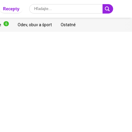
Recepty
6
e
Odev, obuv a šport
Ostatné