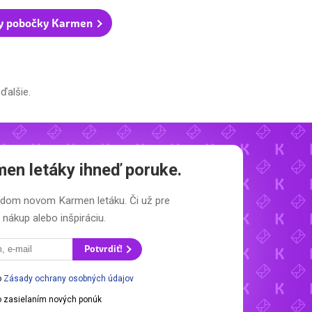
y pobočky Karmen
ďalšie.
en letáky
ihneď poruke.
každom novom
Karmen letáku.
Či už pre
nákup alebo inšpiráciu.
Potvrdiť!
o
Zásady ochrany osobných údajov
 zasielaním nových ponúk