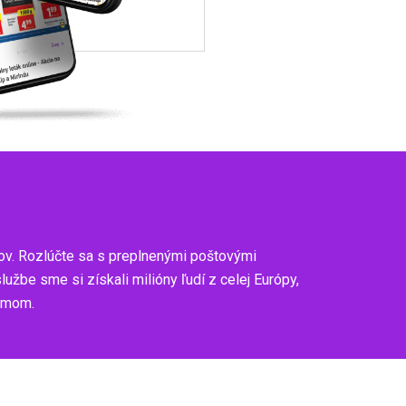
ov. Rozlúčte sa s preplnenými poštovými
be sme si získali milióny ľudí z celej Európy,
zumom.