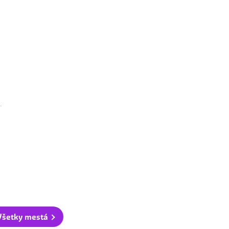
.
Všetky mestá