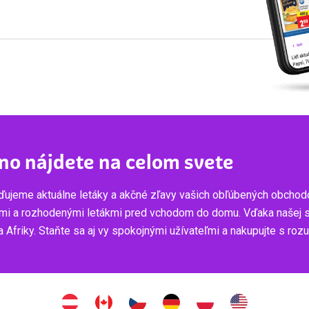
no nájdete na celom svete
ujeme aktuálne letáky a akčné zľavy vašich obľúbených obchod
mi a rozhodenými letákmi pred vchodom do domu. Vďaka našej služ
 Afriky. Staňte sa aj vy spokojnými užívateľmi a nakupujte s ro